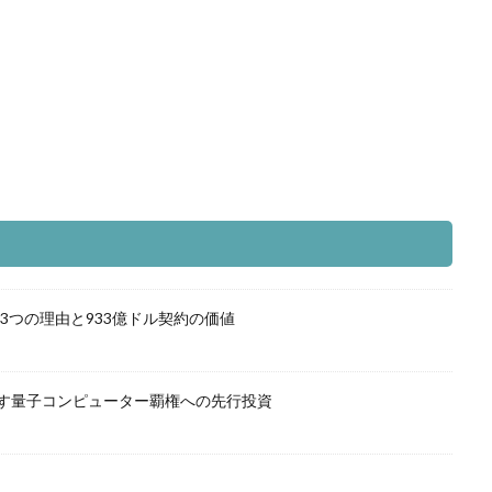
つの理由と933億ドル契約の価値
映す量子コンピューター覇権への先行投資