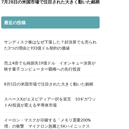
7月28日の米国市場で注目された大きく動いた銘柄
最近の投稿
サンディスク株はなぜ下落した？好決算でも売られ
た3つの理由と933億ドル契約の価値
売上4倍でも純損失19億ドル イオンキュー決算が
映す量子コンピューター覇権への先行投資
8月5日の米国市場で注目された大きく動いた銘柄
スペースXがエヌビディア一択を宣言 10ギガワッ
トAI投資が変える半導体市場
イーロン・マスクが示唆する「メモリ需要200%
増」の衝撃 マイクロン急騰とSKハイニックス