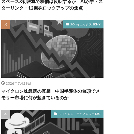
スペースX初決算で株価は反転するか AI赤字・ス
ターリンク・12億株ロックアップの焦点
SKハイニックス SKHY
2026年7月29日
マイクロン株急落の真相 中国半導体の台頭でメ
モリー市場に何が起きているのか
マイクロン・テクノロジー MU