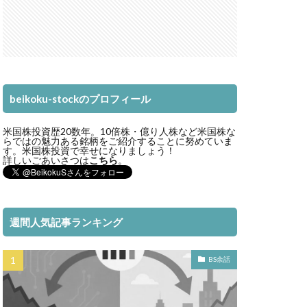
beikoku-stockのプロフィール
米国株投資歴20数年。10倍株・億り人株など米国株な
らではの魅力ある銘柄をご紹介することに努めていま
す。米国株投資で幸せになりましょう！
詳しいごあいさつは
こちら
。
週間人気記事ランキング
BS余話