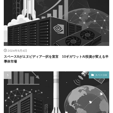
2026年8月6日
スペースXがエヌビディア一択を宣言 10ギガワットAI投資が変える半
導体市場
スペースX