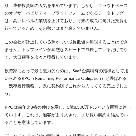
り、成長投資家の人気を集めています。しかし、クラウドベース
のオブザーバビリティ・プラットフォームであるデータドッグ
は、高いレベルの業績を上げており、将来の成長に向けた投資を
行っているため、その勢いはまだ衰えていません。
この会社が計上している輝かしい成長数値を無視することはでき
ません。トップラインが猛烈なスピードで成長しているだけでな
く、大口顧客を次々と獲得しています。
投資家にとって最も魅力的なのは、SaaS企業特有の指標として用
いられるRPO（Remaining Performance Obligation）と呼ばれる
「残存履行義務」、既に契約済でこれから入ってくる売上でしょ
う。
RPOは前年比3桁の伸びを示し、5億8,300万ドルという巨額に達し
ています。これは、顧客がより大きな、より長い契約を結んでい
ることを意味しています。
データドッグの成功の秘訣は、その粘着性のあるエコシステムに