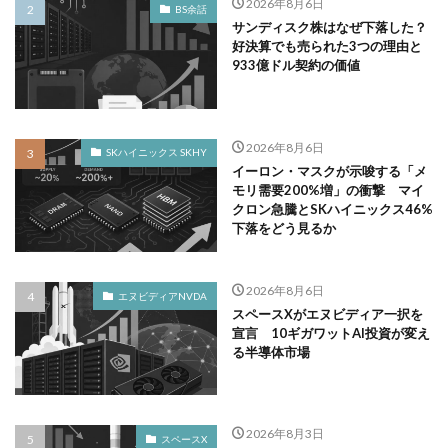
2026年8月6日
BS余話
サンディスク株はなぜ下落した？
好決算でも売られた3つの理由と
933億ドル契約の価値
2026年8月6日
SKハイニックス SKHY
イーロン・マスクが示唆する「メ
モリ需要200%増」の衝撃 マイ
クロン急騰とSKハイニックス46%
下落をどう見るか
2026年8月6日
エヌビディアNVDA
スペースXがエヌビディア一択を
宣言 10ギガワットAI投資が変え
る半導体市場
2026年8月3日
スペースX