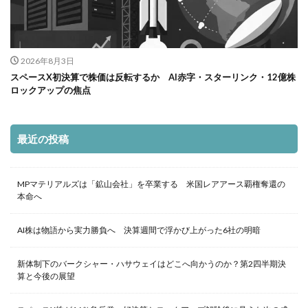
2026年8月3日
スペースX初決算で株価は反転するか AI赤字・スターリンク・12億株
ロックアップの焦点
最近の投稿
MPマテリアルズは「鉱山会社」を卒業する 米国レアアース覇権奪還の
本命へ
AI株は物語から実力勝負へ 決算週間で浮かび上がった6社の明暗
新体制下のバークシャー・ハサウェイはどこへ向かうのか？第2四半期決
算と今後の展望