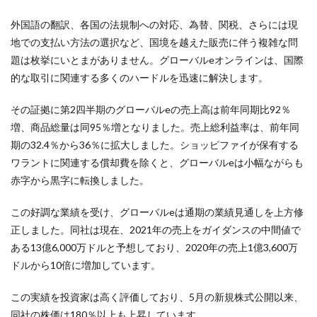
外国語の翻訳、各国の法規制への対応、為替、関税、さらには現
地での支払い方法の選択など、国境を越えた販売に伴う複雑な問
題は枚挙にいとまがありません。グローバルeオンラインは、国際
的な取引に関連する多くのハードルを迅速に解決します。
その証拠に第2四半期のグローバルeの売上高は前年同期比92％
増、商品総量は同95％増となりました。売上総利益率は、前年同
期の32.4％から36％に拡大しました。ショッピファイが保有する
ワラントに関連する償却費を除くと、グローバルeは小幅ながらも
赤字から黒字に転換しました。
この好調な業績を受け、グローバルeは通期の業績見通しを上方修
正しました。同社は現在、2021年の売上をガイダンスの中間値で
ある13億6,000万ドルと予想しており、2020年の売上1億3,600万
ドルから10倍に増加しています。
この実績を投資家は高く評価しており、5月の新規株式公開以来、
同社の株価は180％以上も上昇しています。