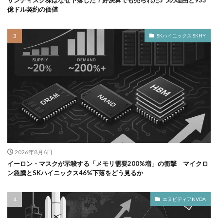
サンディスク株はなぜ下落した？好決算でも売られた3つの理由と933
億ドル契約の価値
SKハイニックス SKHY
2026年8月6日
イーロン・マスクが示唆する「メモリ需要200%増」の衝撃 マイクロ
ン急騰とSKハイニックス46%下落をどう見るか
エヌビディアNVDA