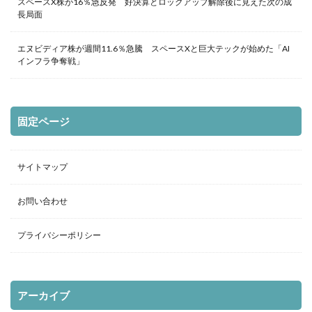
スペースX株が16％急反発 好決算とロックアップ解除後に見えた次の成
長局面
エヌビディア株が週間11.6％急騰 スペースXと巨大テックが始めた「AI
インフラ争奪戦」
固定ページ
サイトマップ
お問い合わせ
プライバシーポリシー
アーカイブ