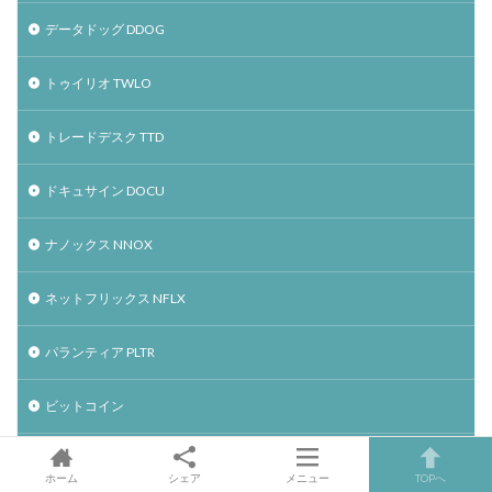
データドッグ DDOG
トゥイリオ TWLO
トレードデスク TTD
ドキュサイン DOCU
ナノックス NNOX
ネットフリックス NFLX
パランティア PLTR
ビットコイン
ピンタレスト PINS
ホーム
シェア
メニュー
TOPへ