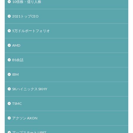
10倍株・億り人株
2021トップCEO
5万ドルポートフォリオ
AMD
BS余話
IBM
SKハイニックス SKHY
TSMC
アクソン AXON
アップスタート UPST