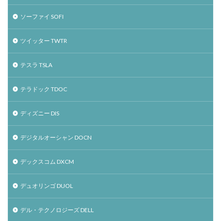
ソーファイ SOFI
ツイッター TWTR
テスラ TSLA
テラドック TDOC
ディズニー DIS
デジタルオーシャン DOCN
デックスコム DXCM
デュオリンゴ DUOL
デル・テクノロジーズ DELL