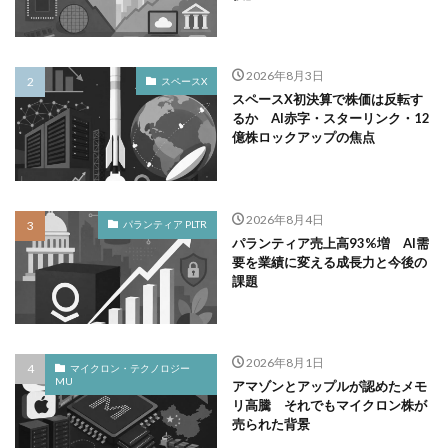
2026年8月3日
スペースX
スペースX初決算で株価は反転す
るか AI赤字・スターリンク・12
億株ロックアップの焦点
2026年8月4日
パランティア PLTR
パランティア売上高93%増 AI需
要を業績に変える成長力と今後の
課題
2026年8月1日
マイクロン・テクノロジー
MU
アマゾンとアップルが認めたメモ
リ高騰 それでもマイクロン株が
売られた背景