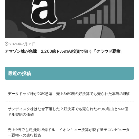
2026年7月31日
アマゾン株が急騰 2,200億ドルのAI投資で狙う「クラウド覇権」
最近の投稿
データドッグ株が20%急落 売上36%増の好決算でも売られた本当の理由
サンディスク株はなぜ下落した？好決算でも売られた3つの理由と933億
ドル契約の価値
売上4倍でも純損失19億ドル イオンキュー決算が映す量子コンピュータ
ー覇権への先行投資