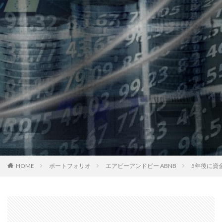
HOME
ポートフォリオ
エアビーアンドビー ABNB
5年後に資