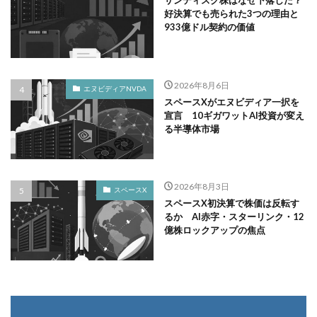
サンディスク株はなぜ下落した？
好決算でも売られた3つの理由と
933億ドル契約の価値
2026年8月6日
エヌビディアNVDA
スペースXがエヌビディア一択を
宣言 10ギガワットAI投資が変え
る半導体市場
2026年8月3日
スペースX
スペースX初決算で株価は反転す
るか AI赤字・スターリンク・12
億株ロックアップの焦点