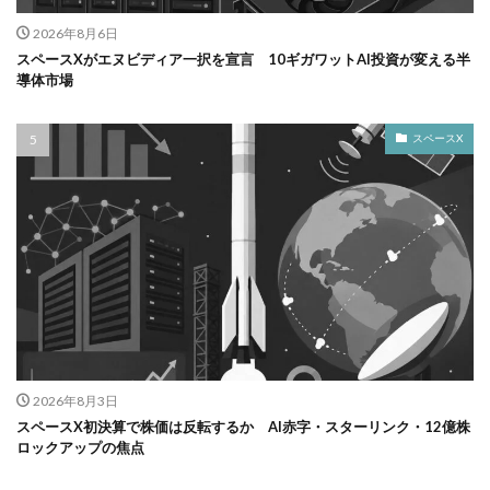
2026年8月6日
スペースXがエヌビディア一択を宣言 10ギガワットAI投資が変える半
導体市場
スペースX
2026年8月3日
スペースX初決算で株価は反転するか AI赤字・スターリンク・12億株
ロックアップの焦点