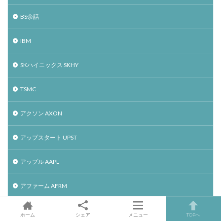
BS余話
IBM
SKハイニックス SKHY
TSMC
アクソン AXON
アップスタート UPST
アップル AAPL
アファーム AFRM
アマゾン AMZN
ホーム
シェア
メニュー
TOPへ