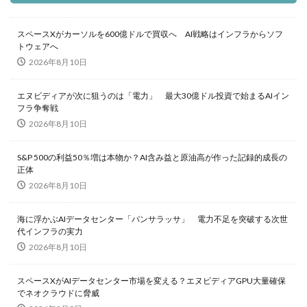
スペースXがカーソルを600億ドルで買収へ AI戦略はインフラからソフ
トウェアへ
2026年8月10日
エヌビディアが次に狙うのは「電力」 最大30億ドル投資で始まるAIイン
フラ争奪戦
2026年8月10日
S&P 500の利益50％増は本物か？AI含み益と原油高が作った記録的成長の
正体
2026年8月10日
海に浮かぶAIデータセンター「パンサラッサ」 電力不足を突破する次世
代インフラの実力
2026年8月10日
スペースXがAIデータセンター市場を変える？エヌビディアGPU大量確保
でネオクラウドに脅威