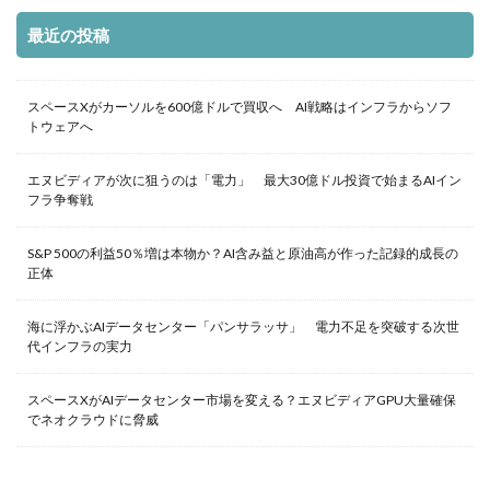
最近の投稿
スペースXがカーソルを600億ドルで買収へ AI戦略はインフラからソフ
トウェアへ
エヌビディアが次に狙うのは「電力」 最大30億ドル投資で始まるAIイン
フラ争奪戦
S&P 500の利益50％増は本物か？AI含み益と原油高が作った記録的成長の
正体
海に浮かぶAIデータセンター「パンサラッサ」 電力不足を突破する次世
代インフラの実力
スペースXがAIデータセンター市場を変える？エヌビディアGPU大量確保
でネオクラウドに脅威