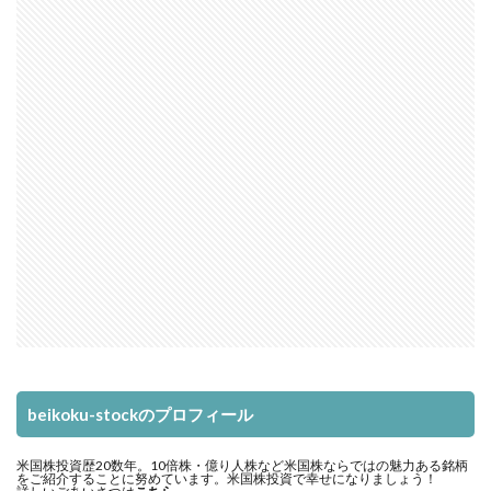
beikoku-stockのプロフィール
米国株投資歴20数年。10倍株・億り人株など米国株ならではの魅力ある銘柄
をご紹介することに努めています。米国株投資で幸せになりましょう！