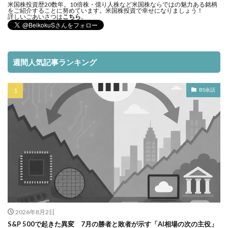
米国株投資歴20数年。10倍株・億り人株など米国株ならではの魅力ある銘柄
をご紹介することに努めています。米国株投資で幸せになりましょう！
詳しいごあいさつは
こちら
。
週間人気記事ランキング
BS余話
2026年8月2日
S&P 500で起きた異変 7月の勝者と敗者が示す「AI相場の次の主役」