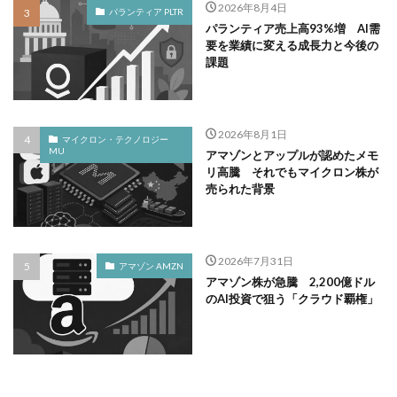
2026年8月4日
パランティア PLTR
パランティア売上高93%増 AI需
要を業績に変える成長力と今後の
課題
2026年8月1日
マイクロン・テクノロジー
MU
アマゾンとアップルが認めたメモ
リ高騰 それでもマイクロン株が
売られた背景
2026年7月31日
アマゾン AMZN
アマゾン株が急騰 2,200億ドル
のAI投資で狙う「クラウド覇権」