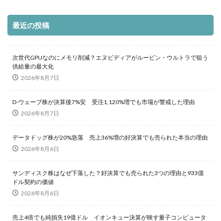
最近の投稿
次世代GPUなのにメモリ削減？エヌビディアがルービン・ウルトラで狙う
供給量の最大化
2026年8月7日
D-ウェーブ株が決算後7%安 受注1,120%増でも市場が警戒した理由
2026年8月7日
データドッグ株が20%急落 売上36%増の好決算でも売られた本当の理由
2026年8月6日
サンディスク株はなぜ下落した？好決算でも売られた3つの理由と933億
ドル契約の価値
2026年8月6日
売上4倍でも純損失19億ドル イオンキュー決算が映す量子コンピュータ