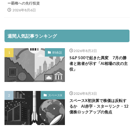
ー覇権への先行投資
2026年8月6日
週間人気記事ランキング
2026年8月2日
BS余話
S&P 500で起きた異変 7月の勝
者と敗者が示す「AI相場の次の主
役」
2026年8月3日
スペースX
スペースX初決算で株価は反転す
るか AI赤字・スターリンク・12
億株ロックアップの焦点