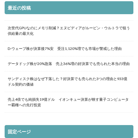
最近の投稿
次世代GPUなのにメモリ削減？エヌビディアがルービン・ウルトラで狙う
供給量の最大化
D-ウェーブ株が決算後7%安 受注1,120%増でも市場が警戒した理由
データドッグ株が20%急落 売上36%増の好決算でも売られた本当の理由
サンディスク株はなぜ下落した？好決算でも売られた3つの理由と933億
ドル契約の価値
売上4倍でも純損失19億ドル イオンキュー決算が映す量子コンピュータ
ー覇権への先行投資
固定ページ