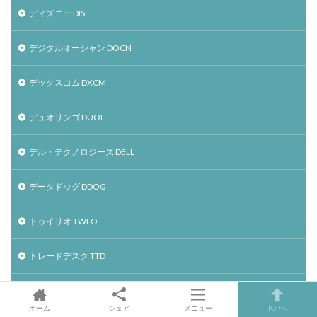
ディズニー DIS
デジタルオーシャン DOCN
デックスコム DXCM
デュオリンゴ DUOL
デル・テクノロジーズ DELL
データドッグ DDOG
トゥイリオ TWLO
トレードデスク TTD
ドキュサイン DOCU
ホーム
シェア
メニュー
TOPへ