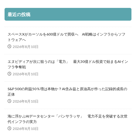
最近の投稿
スペースXがカーソルを600億ドルで買収へ AI戦略はインフラからソフ
トウェアへ
2026年8月10日
エヌビディアが次に狙うのは「電力」 最大30億ドル投資で始まるAIイン
フラ争奪戦
2026年8月10日
S&P 500の利益50％増は本物か？AI含み益と原油高が作った記録的成長の
正体
2026年8月10日
海に浮かぶAIデータセンター「パンサラッサ」 電力不足を突破する次世
代インフラの実力
2026年8月10日