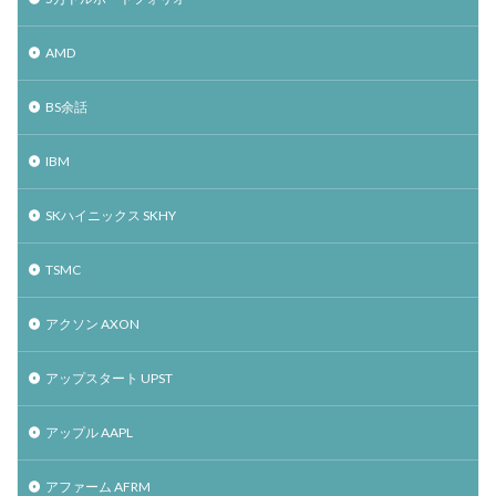
AMD
BS余話
IBM
SKハイニックス SKHY
TSMC
アクソン AXON
アップスタート UPST
アップル AAPL
アファーム AFRM