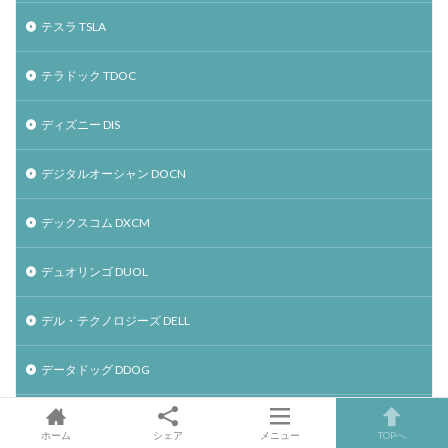
テスラ TSLA
テラドック TDOC
ディズニー DIS
デジタルオーシャン DOCN
デックスコム DXCM
デュオリンゴ DUOL
デル・テクノロジーズ DELL
データドッグ DDOG
トゥイリオ TWLO
ホーム
シェア
メニュー
TOPへ