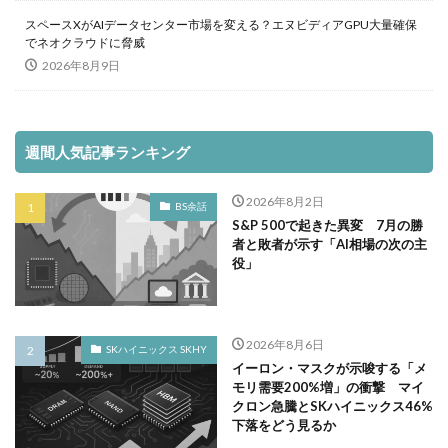
スペースXがAIデータセンター市場を変える？エヌビディアGPU大量確保
でネオクラウドに脅威
2026年8月9日
週間人気記事ランキング
2026年8月2日
BS余話
S&P 500で起きた異変 7月の勝
者と敗者が示す「AI相場の次の主
役」
2026年8月6日
SKハイニックス SKHY
イーロン・マスクが示唆する「メ
モリ需要200%増」の衝撃 マイ
クロン急騰とSKハイニックス46%
下落をどう見るか