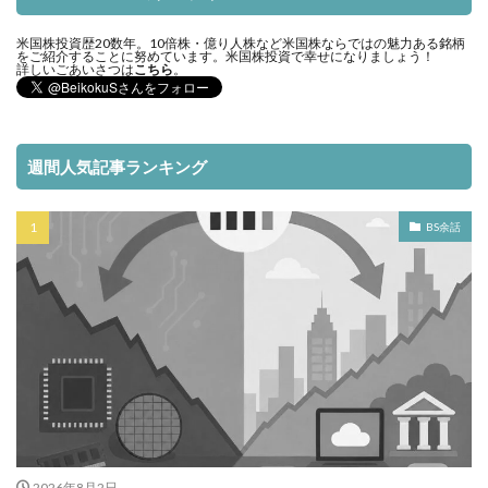
米国株投資歴20数年。10倍株・億り人株など米国株ならではの魅力ある銘柄
をご紹介することに努めています。米国株投資で幸せになりましょう！
詳しいごあいさつは
こちら
。
週間人気記事ランキング
BS余話
2026年8月2日