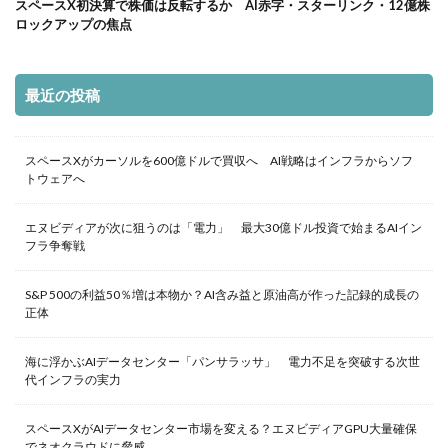
スペースX初決算で株価は反転するか AI赤字・スターリンク・12億株
ロックアップの焦点
最近の投稿
スペースXがカーソルを600億ドルで買収へ AI戦略はインフラからソフ
トウェアへ
エヌビディアが次に狙うのは「電力」 最大30億ドル投資で始まるAIイン
フラ争奪戦
S&P 500の利益50％増は本物か？AI含み益と原油高が作った記録的成長の
正体
海に浮かぶAIデータセンター「パンサラッサ」 電力不足を突破する次世
代インフラの実力
スペースXがAIデータセンター市場を変える？エヌビディアGPU大量確保
でネオクラウドに脅威