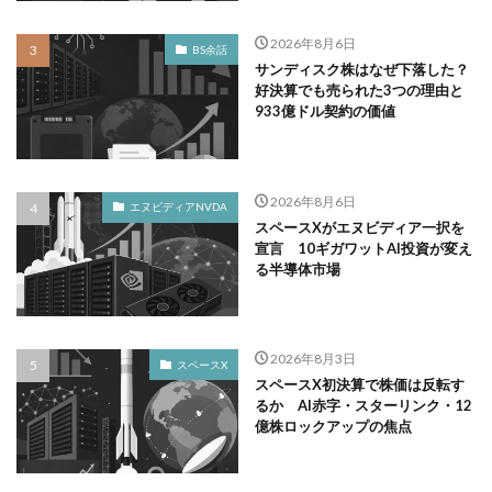
2026年8月6日
BS余話
サンディスク株はなぜ下落した？
好決算でも売られた3つの理由と
933億ドル契約の価値
2026年8月6日
エヌビディアNVDA
スペースXがエヌビディア一択を
宣言 10ギガワットAI投資が変え
る半導体市場
2026年8月3日
スペースX
スペースX初決算で株価は反転す
るか AI赤字・スターリンク・12
億株ロックアップの焦点