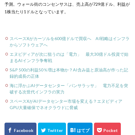
予測。ウォール街のコンセンサスは、売上高が729億ドル、利益が
1株当たり1ドルとなっています。
スペースXがカーソルを600億ドルで買収へ AI戦略はインフラ
からソフトウェアへ
エヌビディアが次に狙うのは「電力」 最大30億ドル投資で始
まるAIインフラ争奪戦
S&P 500の利益50％増は本物か？AI含み益と原油高が作った記
録的成長の正体
海に浮かぶAIデータセンター「パンサラッサ」 電力不足を突
破する次世代インフラの実力
スペースXがAIデータセンター市場を変える？エヌビディア
GPU大量確保でネオクラウドに脅威