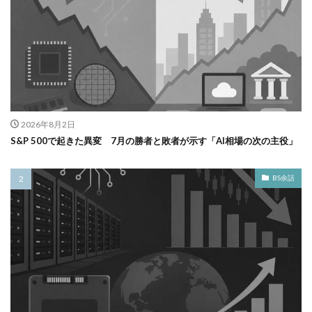
2026年8月2日
S&P 500で起きた異変 7月の勝者と敗者が示す「AI相場の次の主役」
BS余話