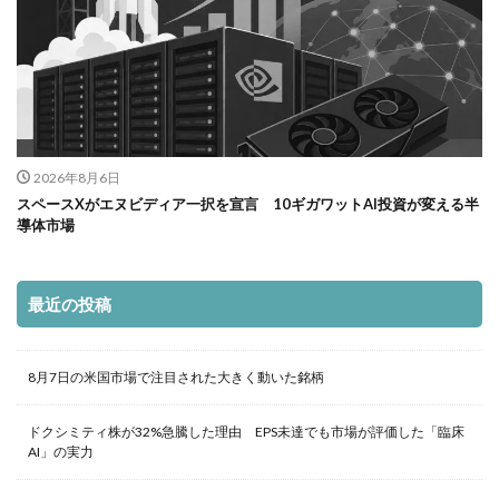
2026年8月6日
スペースXがエヌビディア一択を宣言 10ギガワットAI投資が変える半
導体市場
最近の投稿
8月7日の米国市場で注目された大きく動いた銘柄
ドクシミティ株が32%急騰した理由 EPS未達でも市場が評価した「臨床
AI」の実力