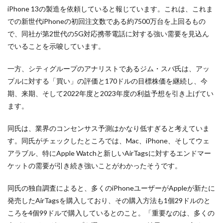
iPhone 13の製造を依頼していると報じています。これは、これま
での新世代iPhoneの初回注文数である約7500万台を上回るもの
で、同社が第2世代の5G対応携帯電話に対する強い需要を見込ん
でいることを示唆しています。
一方、シティグループのアナリストであるジム・スバ氏は、アッ
プルに対する「買い」の評価と170ドルの目標株価を継続し、今
期、来期、そして2022年度と2023年度の利益予想を引き上げてい
ます。
同氏は、業界のコンセンサス予測はかなり低すぎると考えていま
す。同氏がチェックしたところでは、Mac、iPhone、そしてウェ
アラブル、特にApple Watchと新しいAirTagsに対するエンドマー
ケットの需要が引き続き強いことがわかったそうです。
同氏の独自調査によると、多くのiPhoneユーザーがAppleが新たに
発売したAirTagsを購入しており、その購入方法も1個29ドルのと
ころを4個99ドルで購入しているとのこと。「重要なのは、多くの