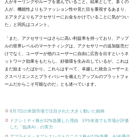
人がキーリングやループを選んでいること。結果として、多くの
人が、機能性よりもファッション性や見た目を重視するあまり、
エアタグよりもアクセサリーにお金をかけていることに気がつい
た」と同氏はコメント。
「また、アクセサリーはさらに高い利益率を持っており、アップ
ルの世界レベルのマーケティングは、アクセサリーの追加販売だ
けでなく、ユーザーが他のユーザーに自由に広告を出すというネ
ットワーク効果をもたらし、好循環を生み出しているが、これは
まだ始まったばかり。これらはすべて、卓越した統合ユーザーエ
クスペリエンスとプライバシーを備えたアップルのプラットフォ
ームだからこそ可能なのだ」とも述べています。
8月7日の米国市場で注目された大きく動いた銘柄
ドクシミティ株が32%急騰した理由 EPS未達でも市場が評価
した「臨床AI」の実力
アプライド・オプトエレクトロニクス株が12%急騰 AI光通信