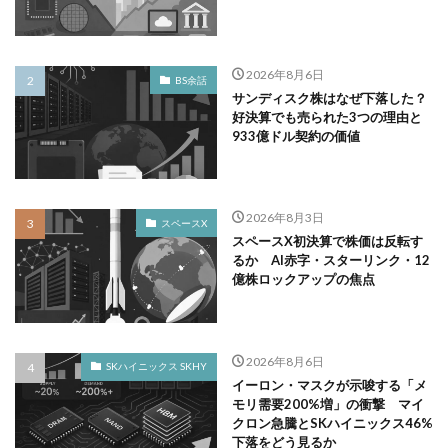
2026年8月6日
BS余話
サンディスク株はなぜ下落した？
好決算でも売られた3つの理由と
933億ドル契約の価値
2026年8月3日
スペースX
スペースX初決算で株価は反転す
るか AI赤字・スターリンク・12
億株ロックアップの焦点
2026年8月6日
SKハイニックス SKHY
イーロン・マスクが示唆する「メ
モリ需要200%増」の衝撃 マイ
クロン急騰とSKハイニックス46%
下落をどう見るか