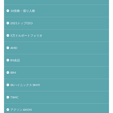
10倍株・億り人株
2021トップCEO
5万ドルポートフォリオ
AMD
BS余話
IBM
SKハイニックス SKHY
TSMC
アクソン AXON