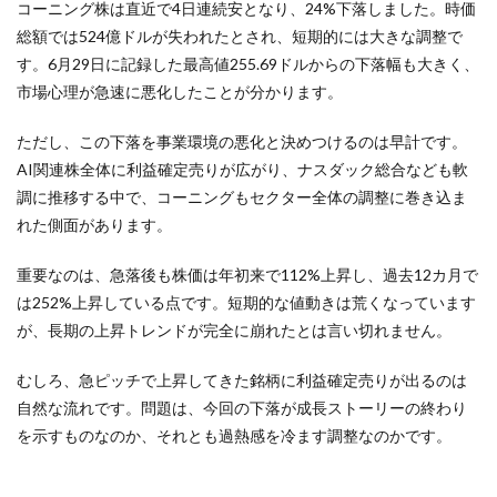
コーニング株は直近で4日連続安となり、24%下落しました。時価
総額では524億ドルが失われたとされ、短期的には大きな調整で
す。6月29日に記録した最高値255.69ドルからの下落幅も大きく、
市場心理が急速に悪化したことが分かります。
ただし、この下落を事業環境の悪化と決めつけるのは早計です。
AI関連株全体に利益確定売りが広がり、ナスダック総合なども軟
調に推移する中で、コーニングもセクター全体の調整に巻き込ま
れた側面があります。
重要なのは、急落後も株価は年初来で112%上昇し、過去12カ月で
は252%上昇している点です。短期的な値動きは荒くなっています
が、長期の上昇トレンドが完全に崩れたとは言い切れません。
むしろ、急ピッチで上昇してきた銘柄に利益確定売りが出るのは
自然な流れです。問題は、今回の下落が成長ストーリーの終わり
を示すものなのか、それとも過熱感を冷ます調整なのかです。