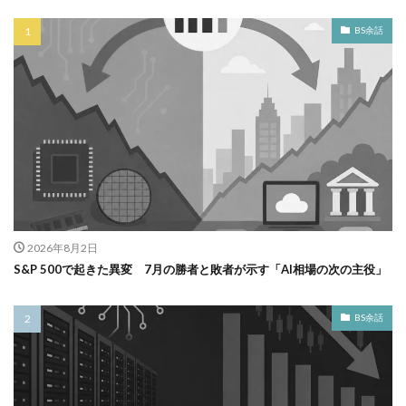
BS余話
2026年8月2日
S&P 500で起きた異変 7月の勝者と敗者が示す「AI相場の次の主役」
BS余話