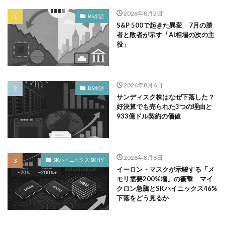
2026年8月2日
BS余話
S&P 500で起きた異変 7月の勝
者と敗者が示す「AI相場の次の主
役」
2026年8月6日
BS余話
サンディスク株はなぜ下落した？
好決算でも売られた3つの理由と
933億ドル契約の価値
2026年8月6日
SKハイニックス SKHY
イーロン・マスクが示唆する「メ
モリ需要200%増」の衝撃 マイ
クロン急騰とSKハイニックス46%
下落をどう見るか