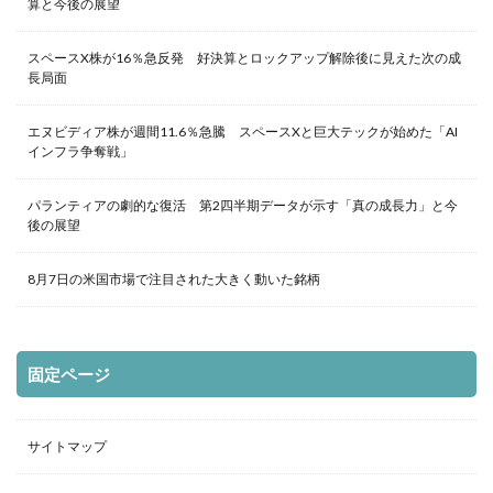
算と今後の展望
スペースX株が16％急反発 好決算とロックアップ解除後に見えた次の成
長局面
エヌビディア株が週間11.6％急騰 スペースXと巨大テックが始めた「AI
インフラ争奪戦」
パランティアの劇的な復活 第2四半期データが示す「真の成長力」と今
後の展望
8月7日の米国市場で注目された大きく動いた銘柄
固定ページ
サイトマップ