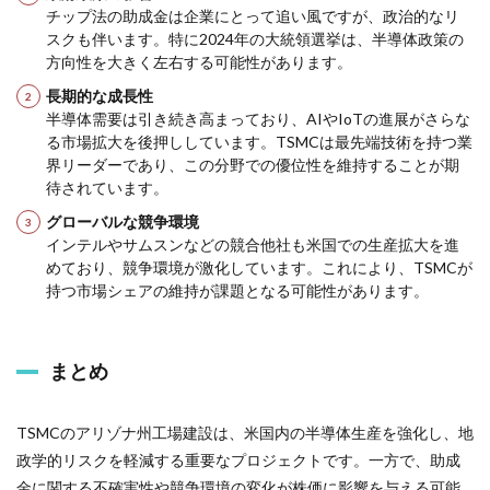
チップ法の助成金は企業にとって追い風ですが、政治的なリ
スクも伴います。特に2024年の大統領選挙は、半導体政策の
方向性を大きく左右する可能性があります。
長期的な成長性
半導体需要は引き続き高まっており、AIやIoTの進展がさらな
る市場拡大を後押ししています。TSMCは最先端技術を持つ業
界リーダーであり、この分野での優位性を維持することが期
待されています。
グローバルな競争環境
インテルやサムスンなどの競合他社も米国での生産拡大を進
めており、競争環境が激化しています。これにより、TSMCが
持つ市場シェアの維持が課題となる可能性があります。
まとめ
TSMCのアリゾナ州工場建設は、米国内の半導体生産を強化し、地
政学的リスクを軽減する重要なプロジェクトです。一方で、助成
金に関する不確実性や競争環境の変化が株価に影響を与える可能