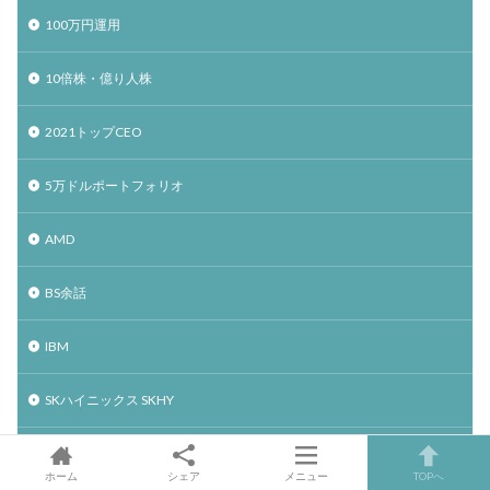
100万円運用
10倍株・億り人株
2021トップCEO
5万ドルポートフォリオ
AMD
BS余話
IBM
SKハイニックス SKHY
TSMC
ホーム
シェア
メニュー
TOPへ