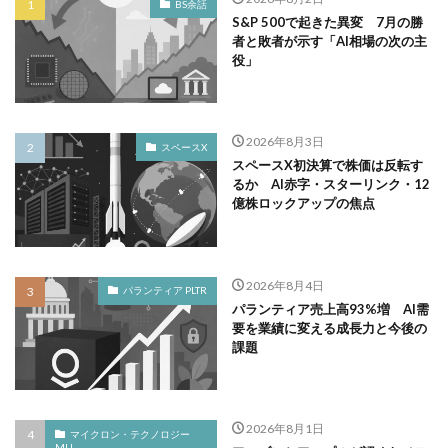
BS余話
S&P 500で起きた異変 7月の勝
者と敗者が示す「AI相場の次の主
役」
2026年8月3日
スペースX
スペースX初決算で株価は反転す
るか AI赤字・スターリンク・12
億株ロックアップの焦点
2026年8月4日
パランティア PLTR
パランティア売上高93%増 AI需
要を業績に変える成長力と今後の
課題
2026年8月1日
マイクロン・テクノロジー
MU