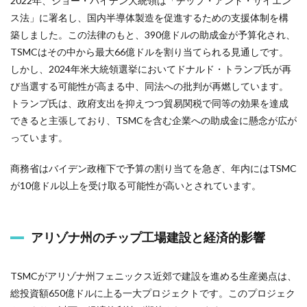
2022年、ジョー・バイデン大統領は「チップ・アンド・サイエン
ス法」に署名し、国内半導体製造を促進するための支援体制を構
築しました。この法律のもと、390億ドルの助成金が予算化され、
TSMCはその中から最大66億ドルを割り当てられる見通しです。
しかし、2024年米大統領選挙においてドナルド・トランプ氏が再
び当選する可能性が高まる中、同法への批判が再燃しています。
トランプ氏は、政府支出を抑えつつ貿易関税で同等の効果を達成
できると主張しており、TSMCを含む企業への助成金に懸念が広が
っています。
商務省はバイデン政権下で予算の割り当てを急ぎ、年内にはTSMC
が10億ドル以上を受け取る可能性が高いとされています。
アリゾナ州のチップ工場建設と経済的影響
TSMCがアリゾナ州フェニックス近郊で建設を進める生産拠点は、
総投資額650億ドルに上る一大プロジェクトです。このプロジェク