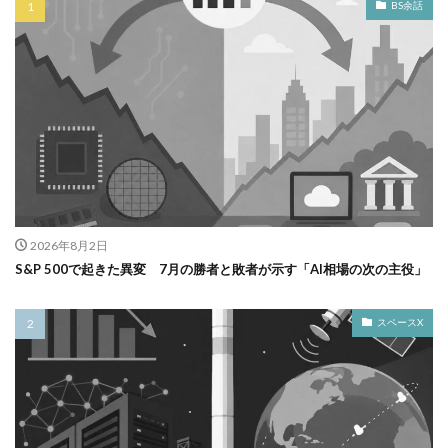
BS余話
2026年8月2日
S&P 500で起きた異変 7月の勝者と敗者が示す「AI相場の次の主役」
スペースX