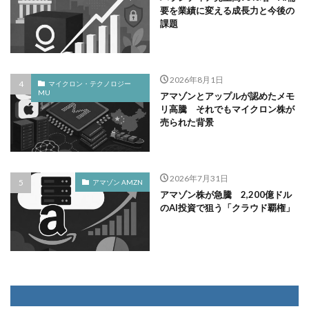
要を業績に変える成長力と今後の
課題
2026年8月1日
マイクロン・テクノロジー
MU
アマゾンとアップルが認めたメモ
リ高騰 それでもマイクロン株が
売られた背景
2026年7月31日
アマゾン AMZN
アマゾン株が急騰 2,200億ドル
のAI投資で狙う「クラウド覇権」