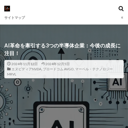
サイトマップ
AI革命を牽引する3つの半導体企業：今後の成長に
注目！
2024年11月12日
2024年12月5日
エヌビディアNVDA
,
ブロードコム AVGO
,
マーベル・テクノロジー
MRVL