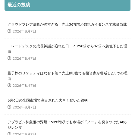
最近の投稿
クラウドフレア決算が強すぎる 売上36%増と強気ガイダンスで株価急騰
2026年8月7日
トレードデスクの成長神話が崩れた日 PER90倍から16倍へ急低下した理
由
2026年8月7日
量子株のリゲッティはなぜ下落？売上約3倍でも投資家が警戒した3つの理
由
2026年8月7日
8月6日の米国市場で注目された大きく動いた銘柄
2026年8月7日
アプラビン株急落の深層：53%増収でも市場が「ノー」を突きつけたAIの
ジレンマ
2026年8月7日