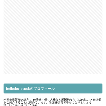
beikoku-stockのプロフィール
米国株投資歴20数年。10倍株・億り人株など米国株ならではの魅力ある銘柄
をご紹介することに努めています。米国株投資で幸せになりましょう！
詳しいごあいさつは
こちら
。