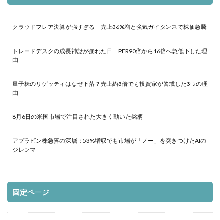
クラウドフレア決算が強すぎる 売上36%増と強気ガイダンスで株価急騰
トレードデスクの成長神話が崩れた日 PER90倍から16倍へ急低下した理
由
量子株のリゲッティはなぜ下落？売上約3倍でも投資家が警戒した3つの理
由
8月6日の米国市場で注目された大きく動いた銘柄
アプラビン株急落の深層：53%増収でも市場が「ノー」を突きつけたAIの
ジレンマ
固定ページ