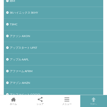
IBM
SKハイニックス SKHY
TSMC
アクソン AXON
アップスタート UPST
アップル AAPL
アファーム AFRM
アマゾン AMZN
アルファベット GOOGL
ホーム
シェア
メニュー
TOPへ
アンソロピック