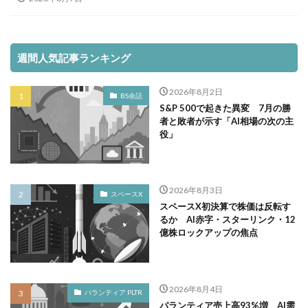
週間人気記事ランキング
2026年8月2日
BS余話
S&P 500で起きた異変 7月の勝
者と敗者が示す「AI相場の次の主
役」
2026年8月3日
スペースX
スペースX初決算で株価は反転す
るか AI赤字・スターリンク・12
億株ロックアップの焦点
2026年8月4日
パランティア PLTR
パランティア売上高93%増 AI需