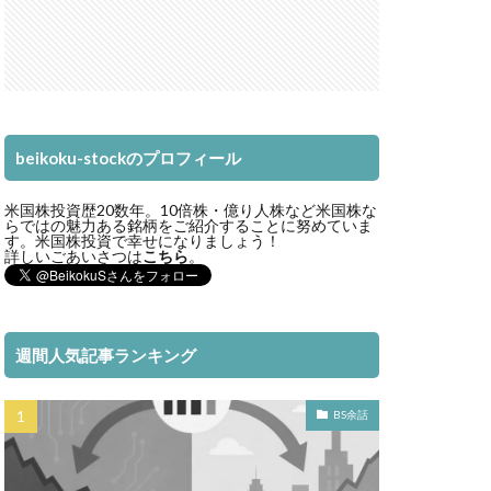
beikoku-stockのプロフィール
米国株投資歴20数年。10倍株・億り人株など米国株な
らではの魅力ある銘柄をご紹介することに努めていま
す。米国株投資で幸せになりましょう！
詳しいごあいさつは
こちら
。
週間人気記事ランキング
BS余話