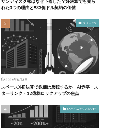
サンディスク株はなぜ下落した？好決算でも売ら
れた3つの理由と933億ドル契約の価値
スペースX
2026年8月3日
スペースX初決算で株価は反転するか AI赤字・ス
ターリンク・12億株ロックアップの焦点
SKハイニックス SKHY