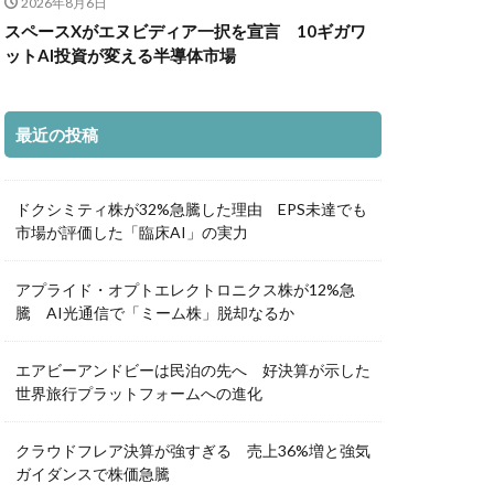
2026年8月6日
スペースXがエヌビディア一択を宣言 10ギガワ
ットAI投資が変える半導体市場
最近の投稿
ドクシミティ株が32%急騰した理由 EPS未達でも
市場が評価した「臨床AI」の実力
アプライド・オプトエレクトロニクス株が12%急
騰 AI光通信で「ミーム株」脱却なるか
エアビーアンドビーは民泊の先へ 好決算が示した
世界旅行プラットフォームへの進化
クラウドフレア決算が強すぎる 売上36%増と強気
ガイダンスで株価急騰