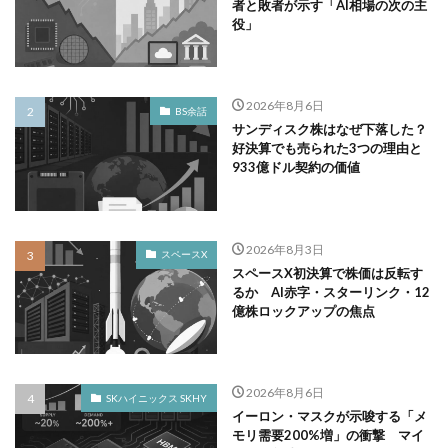
者と敗者が示す「AI相場の次の主
役」
2026年8月6日
BS余話
サンディスク株はなぜ下落した？
好決算でも売られた3つの理由と
933億ドル契約の価値
2026年8月3日
スペースX
スペースX初決算で株価は反転す
るか AI赤字・スターリンク・12
億株ロックアップの焦点
2026年8月6日
SKハイニックス SKHY
イーロン・マスクが示唆する「メ
モリ需要200%増」の衝撃 マイ