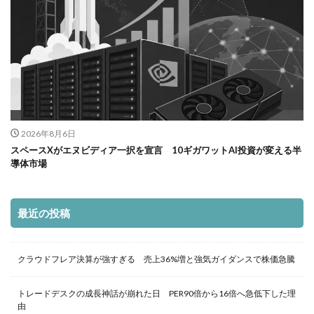
2026年8月6日
スペースXがエヌビディア一択を宣言 10ギガワットAI投資が変える半
導体市場
最近の投稿
クラウドフレア決算が強すぎる 売上36%増と強気ガイダンスで株価急騰
トレードデスクの成長神話が崩れた日 PER90倍から16倍へ急低下した理
由