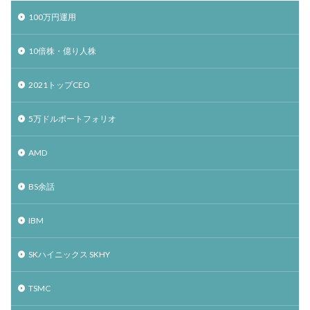
100万円運用
10倍株・億り人株
2021トップCEO
5万ドルポートフォリオ
AMD
BS余話
IBM
SKハイニックス SKHY
TSMC