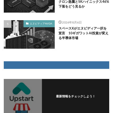
クロン急騰とSKハイニックス46%
下落をどう見るか
2026年8月6日
エヌビディアNVDA
スペースXがエヌビディア一択を
宣言 10ギガワットAI投資が変え
る半導体市場
最新情報をチェックしよう！
フォローする