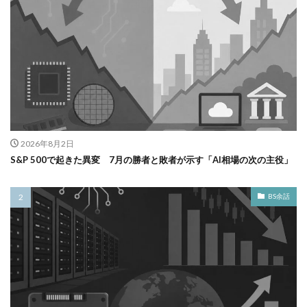
2026年8月2日
S&P 500で起きた異変 7月の勝者と敗者が示す「AI相場の次の主役」
BS余話