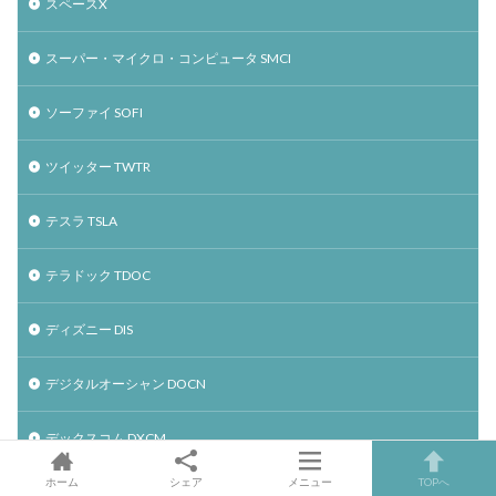
スペースX
スーパー・マイクロ・コンピュータ SMCI
ソーファイ SOFI
ツイッター TWTR
テスラ TSLA
テラドック TDOC
ディズニー DIS
デジタルオーシャン DOCN
デックスコム DXCM
ホーム
シェア
メニュー
TOPへ
デュオリンゴ DUOL