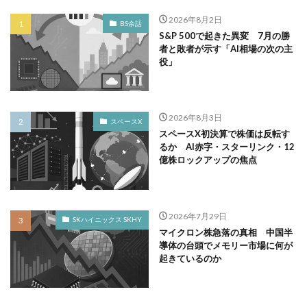
2026年8月2日
BS余話
S&P 500で起きた異変 7月の勝
者と敗者が示す「AI相場の次の主
役」
2026年8月3日
スペースX
スペースX初決算で株価は反転す
るか AI赤字・スターリンク・12
億株ロックアップの焦点
2026年7月29日
SKハイニックス SKHY
マイクロン株急落の真相 中国半
導体の台頭でメモリー市場に何が
起きているのか