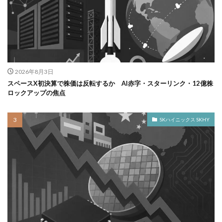
2026年8月3日
スペースX初決算で株価は反転するか AI赤字・スターリンク・12億株
ロックアップの焦点
SKハイニックス SKHY