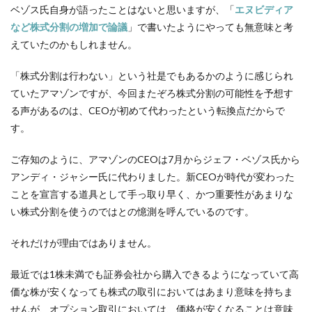
ベゾス氏自身が語ったことはないと思いますが、「
エヌビディア
など株式分割の増加で論議
」で書いたようにやっても無意味と考
えていたのかもしれません。
「株式分割は行わない」という社是でもあるかのように感じられ
ていたアマゾンですが、今回またぞろ株式分割の可能性を予想す
る声があるのは、CEOが初めて代わったという転換点だからで
す。
ご存知のように、アマゾンのCEOは7月からジェフ・ベゾス氏から
アンディ・ジャシー氏に代わりました。新CEOが時代が変わった
ことを宣言する道具として手っ取り早く、かつ重要性があまりな
い株式分割を使うのではとの憶測を呼んでいるのです。
それだけが理由ではありません。
最近では1株未満でも証券会社から購入できるようになっていて高
価な株が安くなっても株式の取引においてはあまり意味を持ちま
せんが、オプション取引においては、価格が安くなることは意味