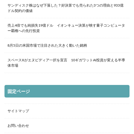
サンディスク株はなぜ下落した？好決算でも売られた3つの理由と933億
ドル契約の価値
売上4倍でも純損失19億ドル イオンキュー決算が映す量子コンピュータ
ー覇権への先行投資
8月5日の米国市場で注目された大きく動いた銘柄
スペースXがエヌビディア一択を宣言 10ギガワットAI投資が変える半導
体市場
固定ページ
サイトマップ
お問い合わせ