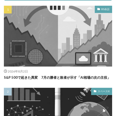
BS余話
2026年8月2日
S&P 500で起きた異変 7月の勝者と敗者が示す「AI相場の次の主役」
スペースX