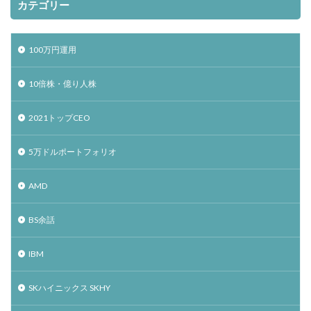
カテゴリー
100万円運用
10倍株・億り人株
2021トップCEO
5万ドルポートフォリオ
AMD
BS余話
IBM
SKハイニックス SKHY