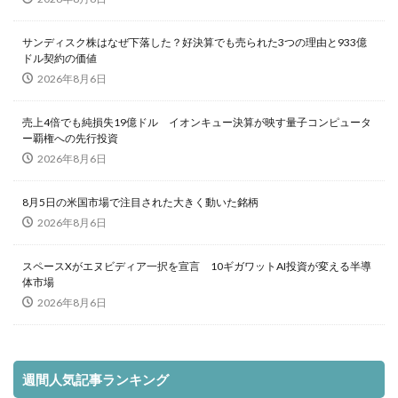
サンディスク株はなぜ下落した？好決算でも売られた3つの理由と933億
ドル契約の価値
2026年8月6日
売上4倍でも純損失19億ドル イオンキュー決算が映す量子コンピュータ
ー覇権への先行投資
2026年8月6日
8月5日の米国市場で注目された大きく動いた銘柄
2026年8月6日
スペースXがエヌビディア一択を宣言 10ギガワットAI投資が変える半導
体市場
2026年8月6日
週間人気記事ランキング