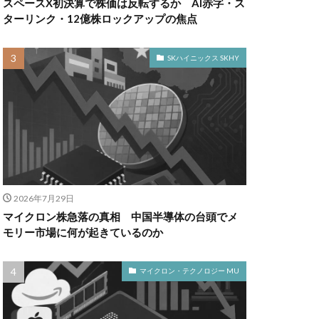
スペースX初決算で株価は反転するか AI赤字・ス
ターリンク・12億株ロックアップの焦点
SKハイニックス SKHY
2026年7月29日
マイクロン株急落の真相 中国半導体の台頭でメ
モリー市場に何が起きているのか
マイクロン・テクノロジー MU