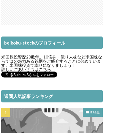
beikoku-stockのプロフィール
米国株投資歴20数年。10倍株・億り人株など米国株な
らではの魅力ある銘柄をご紹介することに努めていま
す。米国株投資で幸せになりましょう！
詳しいごあいさつは
こちら
。
週間人気記事ランキング
BS余話