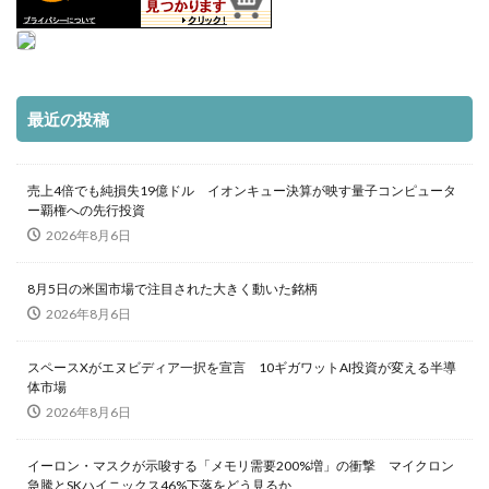
最近の投稿
売上4倍でも純損失19億ドル イオンキュー決算が映す量子コンピュータ
ー覇権への先行投資
2026年8月6日
8月5日の米国市場で注目された大きく動いた銘柄
2026年8月6日
スペースXがエヌビディア一択を宣言 10ギガワットAI投資が変える半導
体市場
2026年8月6日
イーロン・マスクが示唆する「メモリ需要200%増」の衝撃 マイクロン
急騰とSKハイニックス46%下落をどう見るか