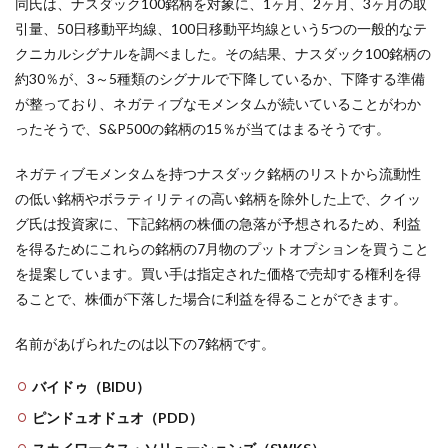
同氏は、ナスダック100銘柄を対象に、1ヶ月、2ヶ月、3ヶ月の取
引量、50日移動平均線、100日移動平均線という5つの一般的なテ
クニカルシグナルを調べました。その結果、ナスダック100銘柄の
約30％が、3～5種類のシグナルで下降しているか、下降する準備
が整っており、ネガティブなモメンタムが続いていることがわか
ったそうで、S&P500の銘柄の15％が当てはまるそうです。
ネガティブモメンタムを持つナスダック銘柄のリストから流動性
の低い銘柄やボラティリティの高い銘柄を除外した上で、クイッ
グ氏は投資家に、下記銘柄の株価の急落が予想されるため、利益
を得るためにこれらの銘柄の7月物のプットオプションを買うこと
を提案しています。買い手は指定された価格で売却する権利を得
ることで、株価が下落した場合に利益を得ることができます。
名前があげられたのは以下の7銘柄です。
バイドゥ（BIDU）
ピンドュオドュオ（PDD）