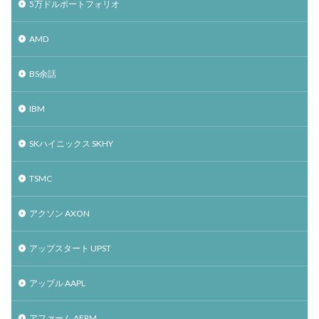
5万ドルポートフォリオ
AMD
BS余話
IBM
SKハイニックス SKHY
TSMC
アクソン AXON
アップスタート UPST
アップル AAPL
アファーム AFRM