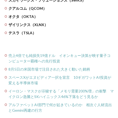
スカイワークス・ソリューションズ（SWKS）
クアルコム（QCOM）
オクタ（OKTA）
ザイリンクス（XLNX）
テスラ（TSLA）
売上4倍でも純損失19億ドル イオンキュー決算が映す量子コ
ンピューター覇権への先行投資
8月5日の米国市場で注目された大きく動いた銘柄
スペースXがエヌビディア一択を宣言 10ギガワットAI投資が
変える半導体市場
イーロン・マスクが示唆する「メモリ需要200%増」の衝撃 マ
イクロン急騰とSKハイニックス46%下落をどう見るか
アルファベットAI部門で何が起きているのか 相次ぐ人材流出
とGemini再建の行方