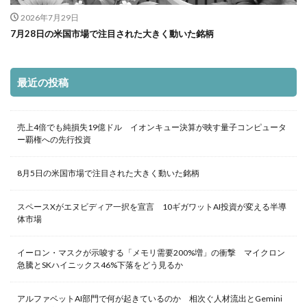
2026年7月29日
7月28日の米国市場で注目された大きく動いた銘柄
最近の投稿
売上4倍でも純損失19億ドル イオンキュー決算が映す量子コンピュータ
ー覇権への先行投資
8月5日の米国市場で注目された大きく動いた銘柄
スペースXがエヌビディア一択を宣言 10ギガワットAI投資が変える半導
体市場
イーロン・マスクが示唆する「メモリ需要200%増」の衝撃 マイクロン
急騰とSKハイニックス46%下落をどう見るか
アルファベットAI部門で何が起きているのか 相次ぐ人材流出とGemini