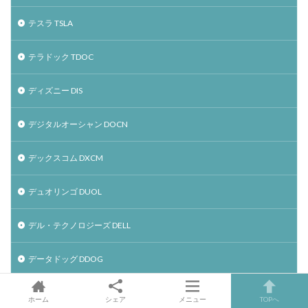
テスラ TSLA
テラドック TDOC
ディズニー DIS
デジタルオーシャン DOCN
デックスコム DXCM
デュオリンゴ DUOL
デル・テクノロジーズ DELL
データドッグ DDOG
トゥイリオ TWLO
ホーム
シェア
メニュー
TOPへ