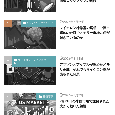
億株ロックアップの焦点
2026年7月29日
SKハイニックス SKHY
マイクロン株急落の真相 中国半
導体の台頭でメモリー市場に何が
起きているのか
2026年8月1日
マイクロン・テクノロジー
MU
アマゾンとアップルが認めたメモ
リ高騰 それでもマイクロン株が
売られた背景
2026年7月29日
株価変動
7月28日の米国市場で注目された
大きく動いた銘柄