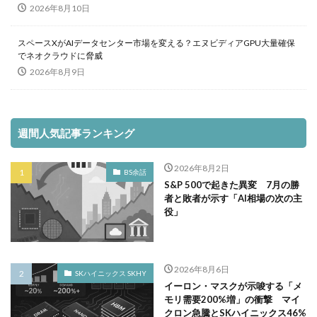
2026年8月10日
スペースXがAIデータセンター市場を変える？エヌビディアGPU大量確保
でネオクラウドに脅威
2026年8月9日
週間人気記事ランキング
2026年8月2日
BS余話
S&P 500で起きた異変 7月の勝
者と敗者が示す「AI相場の次の主
役」
2026年8月6日
SKハイニックス SKHY
イーロン・マスクが示唆する「メ
モリ需要200%増」の衝撃 マイ
クロン急騰とSKハイニックス46%