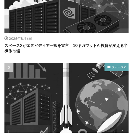
2026年8月6日
スペースXがエヌビディア一択を宣言 10ギガワットAI投資が変える半
導体市場
スペースX