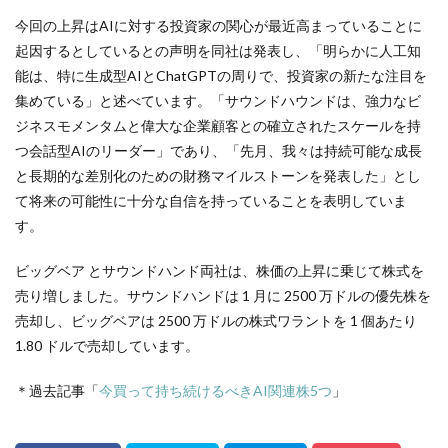
今回の上昇はAIに対する投資家の関心が最近高まっていることに
起因するとしているとの声明を同社は発表し、「明らかに人工知
能は、特に生成型AIとChatGPTの周りで、投資家の新たな注目を
集めている」と述べています。「サウンドハウンドは、強力なビ
ジネスモメンタムと偉大な企業顧客との確立されたスケールを持
つ会話型AIのリーダー」であり、「先月、我々は持続可能な成長
と長期的な差別化のための財務マイルストーンを発表した」とし
て将来の可能性に十分な自信を持っていることを表明していま
す。
ビッグベア とサウンドハンド両社は、株価の上昇に乗じて株式を
売り増しました。サウンドハンドは 1 月に 2500 万ドルの優先株を
売却し、ビッグベアは 2500 万ドルの株式ワラントを 1 個あたり
1.80 ドルで売却しています。
＊過去記事「
今買って持ち続けるべきAI関連株5つ
」