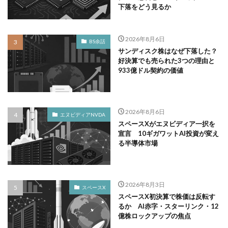
下落をどう見るか
2026年8月6日
BS余話
サンディスク株はなぜ下落した？
好決算でも売られた3つの理由と
933億ドル契約の価値
2026年8月6日
エヌビディアNVDA
スペースXがエヌビディア一択を
宣言 10ギガワットAI投資が変え
る半導体市場
2026年8月3日
スペースX
スペースX初決算で株価は反転す
るか AI赤字・スターリンク・12
億株ロックアップの焦点