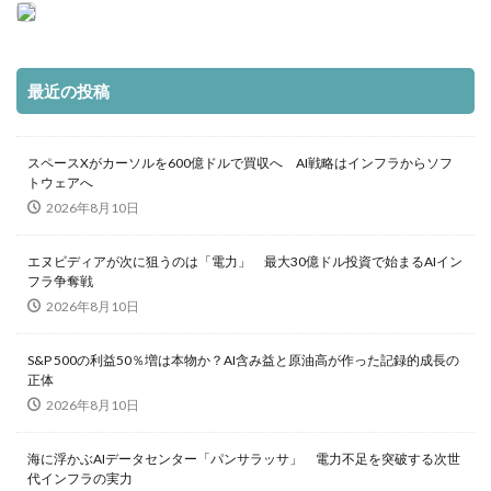
最近の投稿
スペースXがカーソルを600億ドルで買収へ AI戦略はインフラからソフ
トウェアへ
2026年8月10日
エヌビディアが次に狙うのは「電力」 最大30億ドル投資で始まるAIイン
フラ争奪戦
2026年8月10日
S&P 500の利益50％増は本物か？AI含み益と原油高が作った記録的成長の
正体
2026年8月10日
海に浮かぶAIデータセンター「パンサラッサ」 電力不足を突破する次世
代インフラの実力