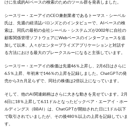
けに生成的AIベースの検索のためのツール群を発表しました。
シースリー・エーアイのCEO兼創業者であるトーマス・シーベル
氏は、先週の経済誌バロンズとのインタビューで、AIベースの検
索は、同氏の最初の会社シーベル・システムズが2002年に自社の
顧客関係管理ソフトウェアにWebベースのインターフェースを追
加して以来、人々がエンタープライズアプリケーションと対話す
る方法における最大のブレークスルーになると主張しています。
シースリー・エーアイの株価は先週46％上昇し、2月6日はさらに
6.5％上昇、年初来で146％の上昇を記録しました。ChatGPTの発
売から3カ月足らずで、同社の株価は2倍以上になっています。
そして、他のAI関連銘柄はさらに大きな動きを見せています。2月
6日に18％上昇して6.11ドルとなったビックベア・エーアイ・ホー
ルディングス（BBAI）は、ChatGPTが開始された日に1ドル以下
で取引されていましたが、その後480％以上の上昇を記録していま
す。