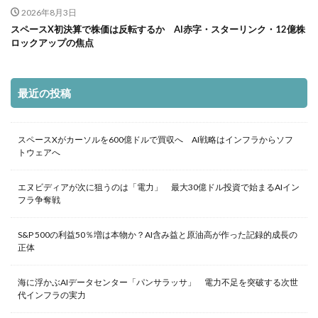
2026年8月3日
スペースX初決算で株価は反転するか AI赤字・スターリンク・12億株
ロックアップの焦点
最近の投稿
スペースXがカーソルを600億ドルで買収へ AI戦略はインフラからソフ
トウェアへ
エヌビディアが次に狙うのは「電力」 最大30億ドル投資で始まるAIイン
フラ争奪戦
S&P 500の利益50％増は本物か？AI含み益と原油高が作った記録的成長の
正体
海に浮かぶAIデータセンター「パンサラッサ」 電力不足を突破する次世
代インフラの実力