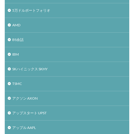
5万ドルポートフォリオ
AMD
BS余話
IBM
SKハイニックス SKHY
TSMC
アクソン AXON
アップスタート UPST
アップル AAPL