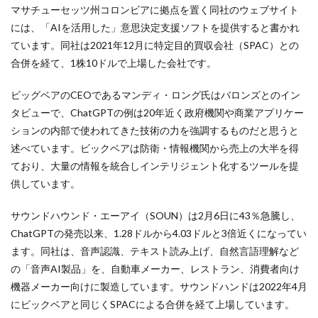
マサチューセッツ州コロンビアに拠点を置く同社のウェブサイト
には、「AIを活用した」意思決定支援ソフトを提供すると書かれ
ています。同社は2021年12月に特定目的買収会社（SPAC）との
合併を経て、1株10ドルで上場した会社です。
ビッグベアのCEOであるマンディ・ロング氏はバロンズとのイン
タビューで、ChatGPTの例は20年近く政府機関や商業アプリケー
ションの内部で使われてきた技術の力を強調するものだと思うと
述べています。ビックベアは防衛・情報機関から売上の大半を得
ており、大量の情報を統合しインテリジェント化するツールを提
供しています。
サウンドハウンド・エーアイ（SOUN）は2月6日に43％急騰し、
ChatGPTの発売以来、1.28ドルから4.03ドルと3倍近くになってい
ます。同社は、音声認識、テキスト読み上げ、自然言語理解など
の「音声AI製品」を、自動車メーカー、レストラン、消費者向け
機器メーカー向けに製造しています。サウンドハンドは2022年4月
にビックベアと同じくSPACによる合併を経て上場しています。