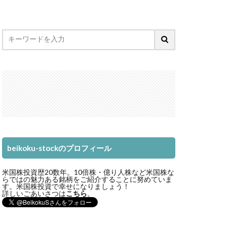
beikoku-stockのプロフィール
米国株投資歴20数年。10倍株・億り人株など米国株な
らではの魅力ある銘柄をご紹介することに努めていま
す。米国株投資で幸せになりましょう！
詳しいごあいさつは
こちら
。