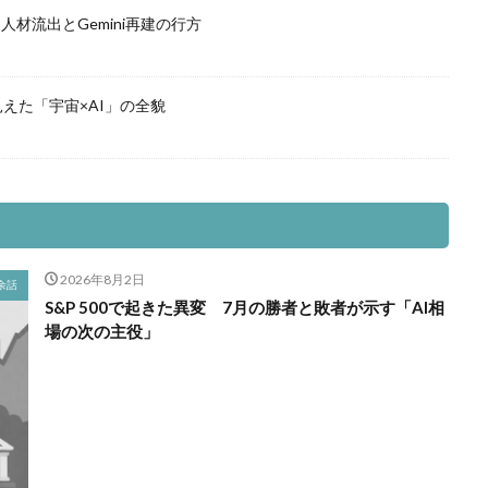
材流出とGemini再建の行方
えた「宇宙×AI」の全貌
2026年8月2日
余話
S&P 500で起きた異変 7月の勝者と敗者が示す「AI相
場の次の主役」