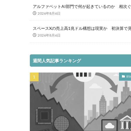
アルファベットAI部門で何が起きているのか 相次ぐ人
2026年8月6日
スペースXの売上高1兆ドル構想は現実か 初決算で見
2026年8月6日
週間人気記事ランキング
BS