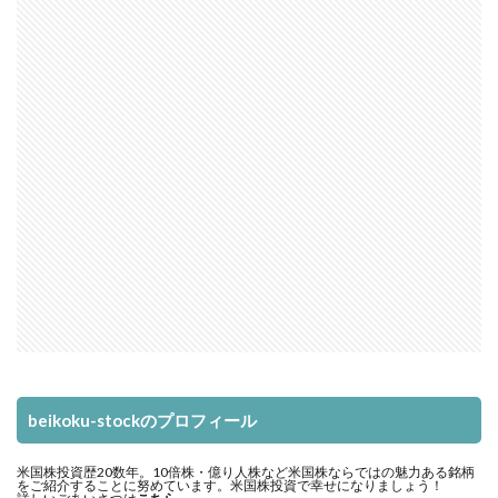
beikoku-stockのプロフィール
米国株投資歴20数年。10倍株・億り人株など米国株ならではの魅力ある銘柄
をご紹介することに努めています。米国株投資で幸せになりましょう！