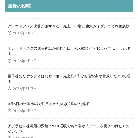
最近の投稿
クラウドフレア決算が強すぎる 売上36%増と強気ガイダンスで株価急騰
2026年8月7日
トレードデスクの成長神話が崩れた日 PER90倍から16倍へ急低下した理
由
2026年8月7日
量子株のリゲッティはなぜ下落？売上約3倍でも投資家が警戒した3つの理
由
2026年8月7日
8月6日の米国市場で注目された大きく動いた銘柄
2026年8月7日
アプラビン株急落の深層：53%増収でも市場が「ノー」を突きつけたAIの
ジレンマ