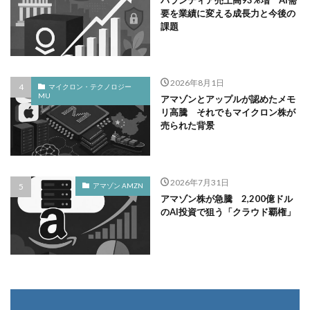
要を業績に変える成長力と今後の
課題
2026年8月1日
マイクロン・テクノロジー
MU
アマゾンとアップルが認めたメモ
リ高騰 それでもマイクロン株が
売られた背景
2026年7月31日
アマゾン AMZN
アマゾン株が急騰 2,200億ドル
のAI投資で狙う「クラウド覇権」