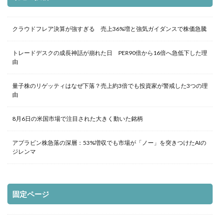
クラウドフレア決算が強すぎる 売上36%増と強気ガイダンスで株価急騰
トレードデスクの成長神話が崩れた日 PER90倍から16倍へ急低下した理
由
量子株のリゲッティはなぜ下落？売上約3倍でも投資家が警戒した3つの理
由
8月6日の米国市場で注目された大きく動いた銘柄
アプラビン株急落の深層：53%増収でも市場が「ノー」を突きつけたAIの
ジレンマ
固定ページ