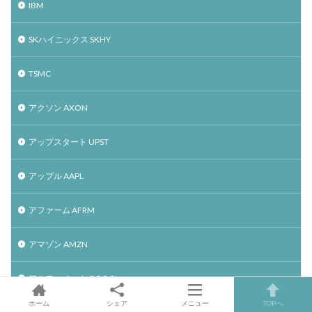
IBM
SKハイニックス SKHY
TSMC
アクソン AXON
アップスタート UPST
アップル AAPL
アファーム AFRM
アマゾン AMZN
アルファベット GOOGL
ホーム
シェア
メニュー
TOPへ