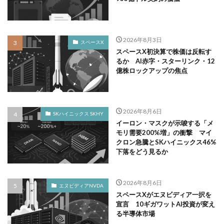
2026年8月3日
スペースX
スペースX初決算で株価は反転す
るか AI赤字・スターリンク・12
億株ロックアップの焦点
2026年8月6日
SKハイニックス SKHY
イーロン・マスクが示唆する「メ
モリ需要200%増」の衝撃 マイ
クロン急騰とSKハイニックス46%
下落をどう見るか
2026年8月6日
エヌビディアNVDA
スペースXがエヌビディア一択を
宣言 10ギガワットAI投資が変え
る半導体市場