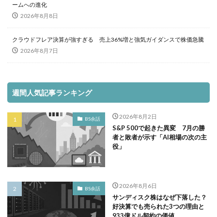
ームへの進化
2026年8月8日
クラウドフレア決算が強すぎる 売上36%増と強気ガイダンスで株価急騰
2026年8月7日
週間人気記事ランキング
2026年8月2日
BS余話
S&P 500で起きた異変 7月の勝
者と敗者が示す「AI相場の次の主
役」
2026年8月6日
BS余話
サンディスク株はなぜ下落した？
好決算でも売られた3つの理由と
933億ドル契約の価値