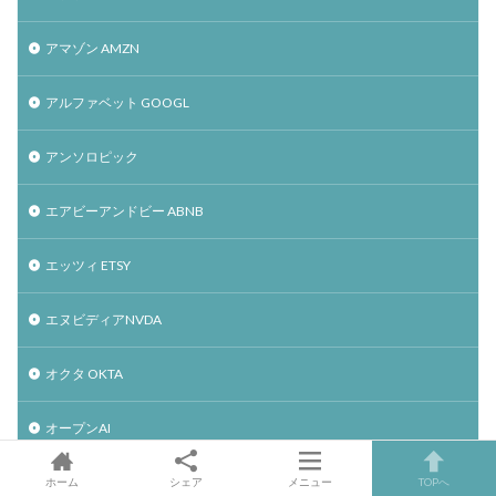
アマゾン AMZN
アルファベット GOOGL
アンソロピック
エアビーアンドビー ABNB
エッツィ ETSY
エヌビディアNVDA
オクタ OKTA
オープンAI
オープンドア OPEN
ホーム
シェア
メニュー
TOPへ