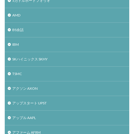
5万ドルポートフォリオ
AMD
BS余話
IBM
SKハイニックス SKHY
TSMC
アクソン AXON
アップスタート UPST
アップル AAPL
アファーム AFRM