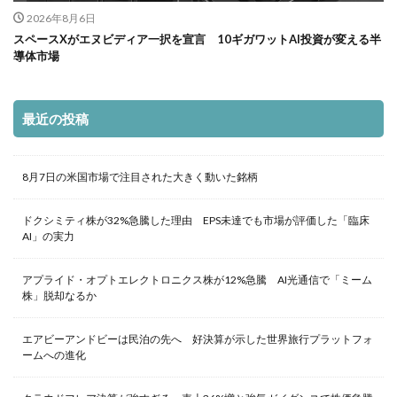
2026年8月6日
スペースXがエヌビディア一択を宣言 10ギガワットAI投資が変える半
導体市場
最近の投稿
8月7日の米国市場で注目された大きく動いた銘柄
ドクシミティ株が32%急騰した理由 EPS未達でも市場が評価した「臨床
AI」の実力
アプライド・オプトエレクトロニクス株が12%急騰 AI光通信で「ミーム
株」脱却なるか
エアビーアンドビーは民泊の先へ 好決算が示した世界旅行プラットフォ
ームへの進化