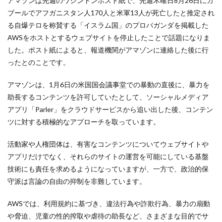
アマゾンは先週のワシントンポスト紙で、先週木曜日8月26日にカ
ブールでアフガニスタン人170人と米軍13人が死亡したと推定され
る自爆テロを称賛する「イスラム国」のプロパガンダを掲載した
AWSをホストとするウェブサイトを停止したことで話題になりま
した。ポスト紙によると、報道機関がアマゾンに連絡した後に行
ったとのことです。
アマゾンは、1月6日の米国国会議事堂での暴動の直後に、暴力を
助長するコンテンツを許可していたとして、ソーシャルメディア
アプリ「Parler」をクラウドサービスから追い出した後、コンテン
ツに対する積極的なアプローチを取っています。
活動家や人権団体は、有害なコンテンツについてウェブサイトや
アプリだけでなく、それらのサイトの運営を可能にしている基盤
技術にも責任を求めるようになっていますが、一方で、政治的保
守派は言論の自由の抑制を非難しています。
AWSでは、利用規約に基づき、違法行為や詐欺行為、暴力の扇動
や脅迫、児童の性的搾取や虐待の助長など、さまざまな目的でサ