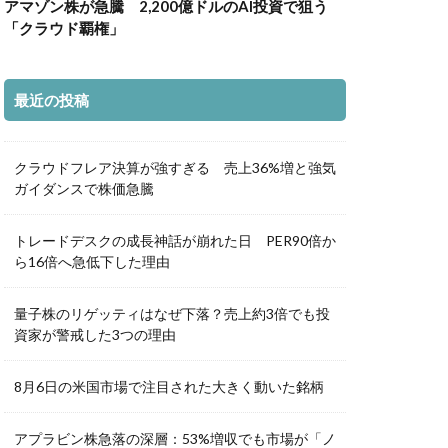
アマゾン株が急騰 2,200億ドルのAI投資で狙う
「クラウド覇権」
最近の投稿
クラウドフレア決算が強すぎる 売上36%増と強気
ガイダンスで株価急騰
トレードデスクの成長神話が崩れた日 PER90倍か
ら16倍へ急低下した理由
量子株のリゲッティはなぜ下落？売上約3倍でも投
資家が警戒した3つの理由
8月6日の米国市場で注目された大きく動いた銘柄
アプラビン株急落の深層：53%増収でも市場が「ノ