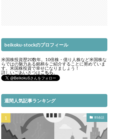
beikoku-stockのプロフィール
米国株投資歴20数年。10倍株・億り人株など米国株な
らではの魅力ある銘柄をご紹介することに努めていま
す。米国株投資で幸せになりましょう！
詳しいごあいさつは
こちら
。
週間人気記事ランキング
BS余話