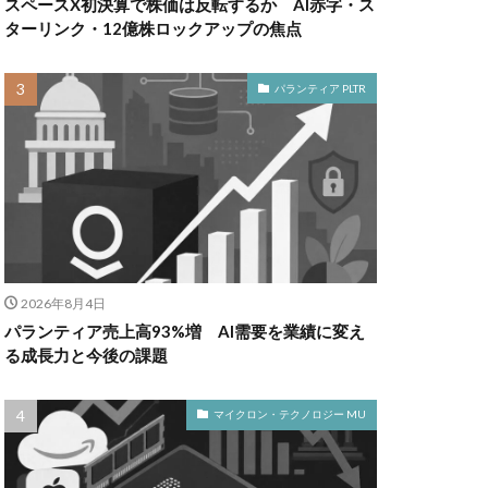
スペースX初決算で株価は反転するか AI赤字・ス
ターリンク・12億株ロックアップの焦点
パランティア PLTR
2026年8月4日
パランティア売上高93%増 AI需要を業績に変え
る成長力と今後の課題
マイクロン・テクノロジー MU