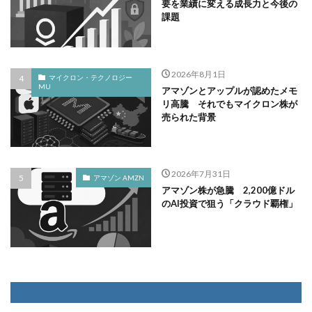
要を業績に変える成長力と今後の
課題
2026年8月1日
マイクロン・テクノロジー
MU
アマゾンとアップルが認めたメモ
リ高騰 それでもマイクロン株が
売られた背景
2026年7月31日
アマゾン AMZN
アマゾン株が急騰 2,200億ドル
のAI投資で狙う「クラウド覇権」