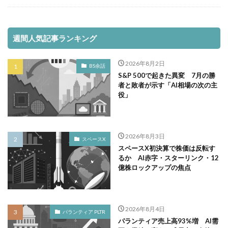
週間人気記事ランキング
2026年8月2日
BS余話
S&P 500で起きた異変 7月の勝
者と敗者が示す「AI相場の次の主
役」
2026年8月3日
スペースX
スペースX初決算で株価は反転す
るか AI赤字・スターリンク・12
億株ロックアップの焦点
2026年8月4日
パランティア PLTR
パランティア売上高93%増 AI需