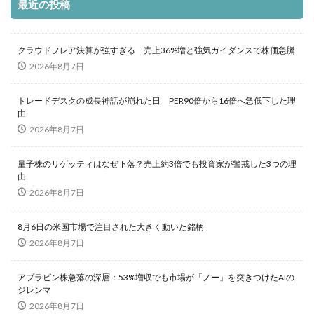
最近の投稿
クラウドフレア決算が強すぎる 売上36%増と強気ガイダンスで株価急騰
2026年8月7日
トレードデスクの成長神話が崩れた日 PER90倍から16倍へ急低下した理
由
2026年8月7日
量子株のリゲッティはなぜ下落？売上約3倍でも投資家が警戒した3つの理
由
2026年8月7日
8月6日の米国市場で注目された大きく動いた銘柄
2026年8月7日
アプラビン株急落の深層：53%増収でも市場が「ノー」を突きつけたAIの
ジレンマ
2026年8月7日