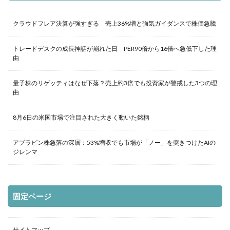
クラウドフレア決算が強すぎる 売上36%増と強気ガイダンスで株価急騰
トレードデスクの成長神話が崩れた日 PER90倍から16倍へ急低下した理
由
量子株のリゲッティはなぜ下落？売上約3倍でも投資家が警戒した3つの理
由
8月6日の米国市場で注目された大きく動いた銘柄
アプラビン株急落の深層：53%増収でも市場が「ノー」を突きつけたAIの
ジレンマ
固定ページ
サイトマップ