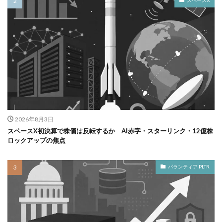
スペースX
2026年8月3日
スペースX初決算で株価は反転するか AI赤字・スターリンク・12億株
ロックアップの焦点
パランティア PLTR