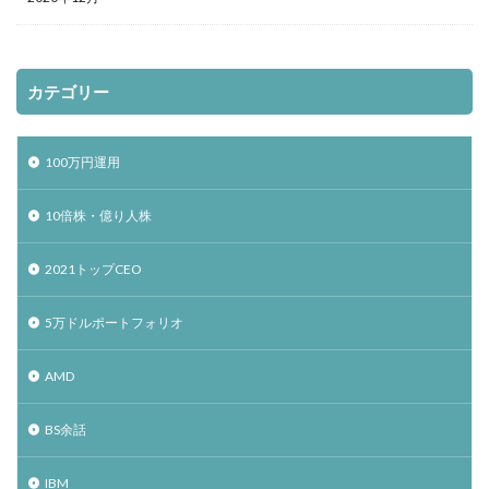
カテゴリー
100万円運用
10倍株・億り人株
2021トップCEO
5万ドルポートフォリオ
AMD
BS余話
IBM