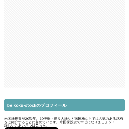
beikoku-stockのプロフィール
米国株投資歴20数年。10倍株・億り人株など米国株ならではの魅力ある銘柄
をご紹介することに努めています。米国株投資で幸せになりましょう！
詳しいごあいさつは
こちら
。