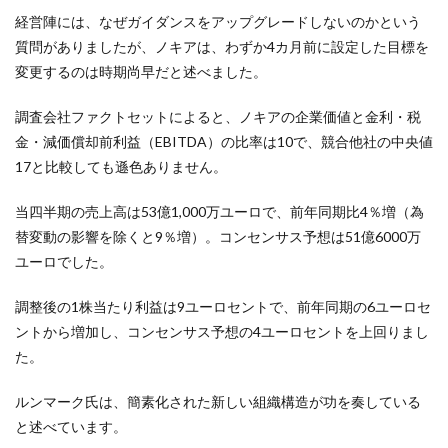
経営陣には、なぜガイダンスをアップグレードしないのかという
質問がありましたが、ノキアは、わずか4カ月前に設定した目標を
変更するのは時期尚早だと述べました。
調査会社ファクトセットによると、ノキアの企業価値と金利・税
金・減価償却前利益（EBITDA）の比率は10で、競合他社の中央値
17と比較しても遜色ありません。
当四半期の売上高は53億1,000万ユーロで、前年同期比4％増（為
替変動の影響を除くと9％増）。コンセンサス予想は51億6000万
ユーロでした。
調整後の1株当たり利益は9ユーロセントで、前年同期の6ユーロセ
ントから増加し、コンセンサス予想の4ユーロセントを上回りまし
た。
ルンマーク氏は、簡素化された新しい組織構造が功を奏している
と述べています。