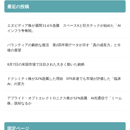
最近の投稿
エヌビディア株が週間11.6％急騰 スペースXと巨大テックが始めた「AI
インフラ争奪戦」
パランティアの劇的な復活 第2四半期データが示す「真の成長力」と今
後の展望
8月7日の米国市場で注目された大きく動いた銘柄
ドクシミティ株が32%急騰した理由 EPS未達でも市場が評価した「臨床
AI」の実力
アプライド・オプトエレクトロニクス株が12%急騰 AI光通信で「ミーム
株」脱却なるか
固定ページ