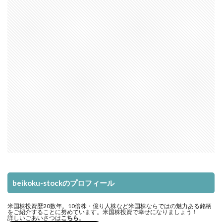
beikoku-stockのプロフィール
米国株投資歴20数年。10倍株・億り人株など米国株ならではの魅力ある銘柄
をご紹介することに努めています。米国株投資で幸せになりましょう！
詳しいごあいさつは
こちら
。