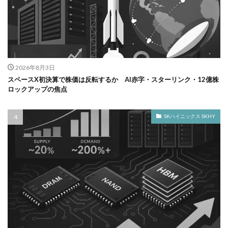
2026年8月3日
スペースX初決算で株価は反転するか AI赤字・スターリンク・12億株
ロックアップの焦点
SKハイニックス SKHY