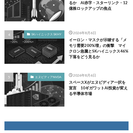
るか AI赤字・スターリンク・12
億株ロックアップの焦点
2026年8月6日
SKハイニックス SKHY
イーロン・マスクが示唆する「メ
モリ需要200%増」の衝撃 マイ
クロン急騰とSKハイニックス46%
下落をどう見るか
2026年8月6日
エヌビディアNVDA
スペースXがエヌビディア一択を
宣言 10ギガワットAI投資が変え
る半導体市場