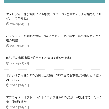
エヌビディア株が週間11.6％急騰 スペースXと巨大テックが始めた「AI
インフラ争奪戦」
2026年8月8日
パランティアの劇的な復活 第2四半期データが示す「真の成長力」と今
後の展望
2026年8月8日
8月7日の米国市場で注目された大きく動いた銘柄
2026年8月8日
ドクシミティ株が32%急騰した理由 EPS未達でも市場が評価した「臨床
AI」の実力
2026年8月8日
アプライド・オプトエレクトロニクス株が12%急騰 AI光通信で「ミーム
株」脱却なるか
2026年8月8日