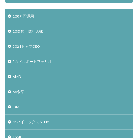
100万円運用
10倍株・億り人株
2021トップCEO
5万ドルポートフォリオ
AMD
BS余話
IBM
SKハイニックス SKHY
TSMC