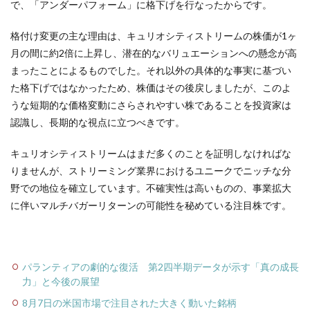
で、「アンダーパフォーム」に格下げを行なったからです。
格付け変更の主な理由は、キュリオシティストリームの株価が1ヶ
月の間に約2倍に上昇し、潜在的なバリュエーションへの懸念が高
まったことによるものでした。それ以外の具体的な事実に基づい
た格下げではなかったため、株価はその後戻しましたが、このよ
うな短期的な価格変動にさらされやすい株であることを投資家は
認識し、長期的な視点に立つべきです。
キュリオシティストリームはまだ多くのことを証明しなければな
りませんが、ストリーミング業界におけるユニークでニッチな分
野での地位を確立しています。不確実性は高いものの、事業拡大
に伴いマルチバガーリターンの可能性を秘めている注目株です。
パランティアの劇的な復活 第2四半期データが示す「真の成長
力」と今後の展望
8月7日の米国市場で注目された大きく動いた銘柄