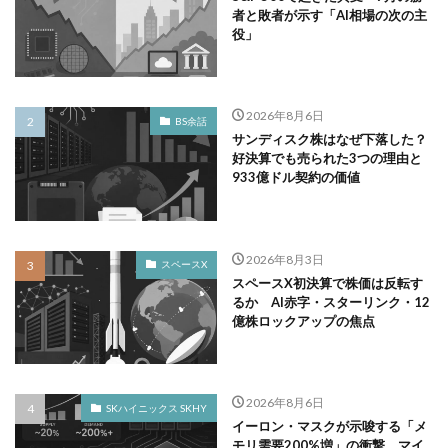
者と敗者が示す「AI相場の次の主
役」
2026年8月6日
BS余話
サンディスク株はなぜ下落した？
好決算でも売られた3つの理由と
933億ドル契約の価値
2026年8月3日
スペースX
スペースX初決算で株価は反転す
るか AI赤字・スターリンク・12
億株ロックアップの焦点
2026年8月6日
SKハイニックス SKHY
イーロン・マスクが示唆する「メ
モリ需要200%増」の衝撃 マイ