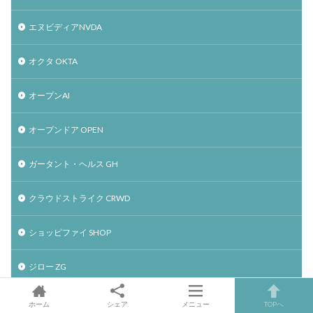
エヌビディアNVDA
オクタ OKTA
オープンAI
オープンドア OPEN
ガータント・ヘルス GH
クラウドストライク CRWD
ショッピファイ SHOP
ジロー ZG
スノーフレーク SNOW
ホーム
シェア
メニュー
TOPへ