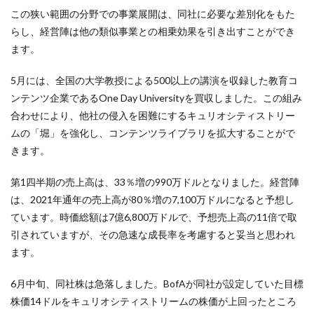
この狭い範囲の分野での事業展開は、同社に必要な差別化をもた
らし、経営陣は他の類似事業との相乗効果を引き出すことができ
ます。
5月には、全国の大学教授による500以上の講演を収録した教育コ
ンテンツ企業であるOne Day Universityを買収しました。この組み
合わせにより、他社の侵入を困難にするキュリオシティストリー
ムの「堀」を強化し、コンテンツライブラリを拡大することがで
きます。
第1四半期の売上高は、33％増の990万ドルとなりました。経営陣
は、2021年通年の売上高が80％増の7,100万ドルになると予想し
ています。時価総額は7億6,800万ドルで、予想売上高の11倍で取
引されていますが、その急速な成長率を考慮すると妥当と思われ
ます。
6月中旬、同社株は急落しました。BofAが同社が設定していた目標
株価14ドルをキュリオシティストリームの株価が上回ったところ