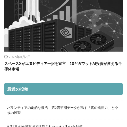
2026年8月6日
スペースXがエヌビディア一択を宣言 10ギガワットAI投資が変える半
導体市場
最近の投稿
パランティアの劇的な復活 第2四半期データが示す「真の成長力」と今
後の展望
8月7日の米国市場で注目された大きく動いた銘柄