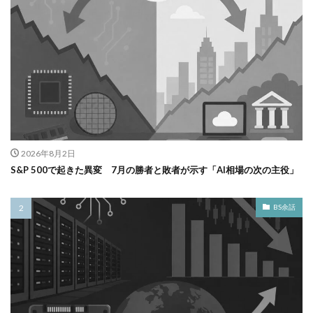
2026年8月2日
S&P 500で起きた異変 7月の勝者と敗者が示す「AI相場の次の主役」
BS余話