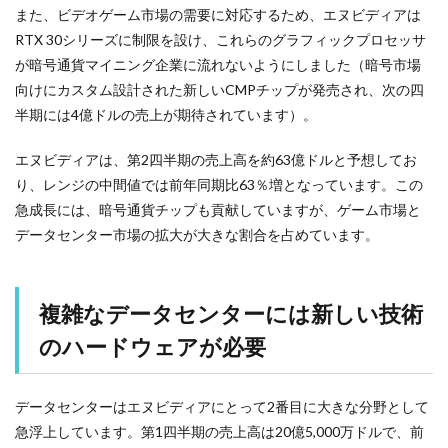
また、ビデオゲーム市場の需要に対応するため、エヌビディアは
RTX 30シリーズに制限を設け、これらのグラフィックプロセッサ
が暗号通貨マイニング企業に流れないようにしました（暗号市場
向けにカスタム設計された新しいCMPチップが発売され、次の四
半期には4億ドルの売上が期待されています）。
エヌビディアは、第2四半期の売上高を約63億ドルと予想してお
り、レンジの中間値では前年同期比63％増となっています。この
急成長には、暗号通貨チップも貢献していますが、ゲーム市場と
データセンター市場の拡大が大きな割合を占めています。
複雑なデータセンターには新しい技術
のハードウェアが必要
データセンターはエヌビディアにとって2番目に大きな分野として
急浮上しています。第1四半期の売上高は20億5,000万ドルで、前