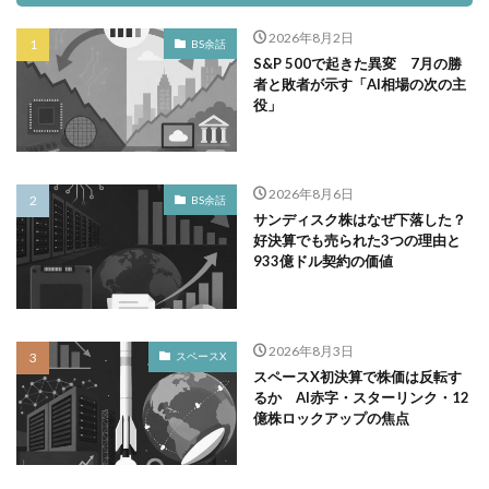
2026年8月2日
BS余話
S&P 500で起きた異変 7月の勝
者と敗者が示す「AI相場の次の主
役」
2026年8月6日
BS余話
サンディスク株はなぜ下落した？
好決算でも売られた3つの理由と
933億ドル契約の価値
2026年8月3日
スペースX
スペースX初決算で株価は反転す
るか AI赤字・スターリンク・12
億株ロックアップの焦点