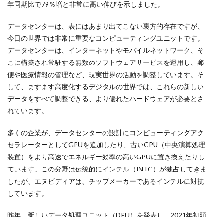
年同期比で79％増と非常に高い伸びを示しました。
データセンターは、表にはあまり出てこない裏方的存在ですが、
今日の世界では非常に重要なコンピューティングユニットです。
データセンターは、インターネットやモバイルネットワーク、そ
こに構築され常駐する無数のソフトウェアサービスを運用し、郵
便や医療情報の管理など、現実世界の活動を調整しています。そ
して、ますます高度化するデジタルの世界では、これらの新しい
データをすべて調整できる、より優れたハードウェアが必要とさ
れています。
多くの企業が、データセンターの設計にコンピューティングアク
セラレーターとしてGPUを追加したり、古いCPU（中央演算処理
装置）をより高速でエネルギー効率の高いGPUに置き換えたりし
ています。この分野は伝統的にインテル（INTC）が独占してきま
したが、エヌビディアは、チップメーカーであるインテルに対抗
しています。
昨年、新しいデータ処理ユニット（DPU）を発表し、2021年初頭