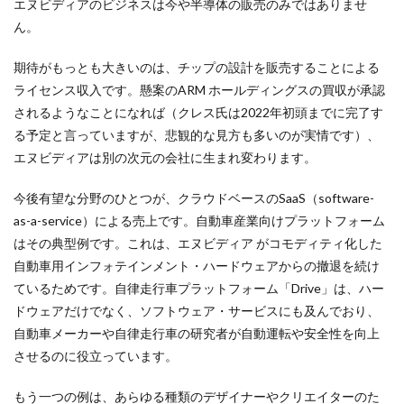
エヌビディアのビジネスは今や半導体の販売のみではありませ
ん。
期待がもっとも大きいのは、チップの設計を販売することによる
ライセンス収入です。懸案のARM ホールディングスの買収が承認
されるようなことになれば（クレス氏は2022年初頭までに完了す
る予定と言っていますが、悲観的な見方も多いのが実情です）、
エヌビディアは別の次元の会社に生まれ変わります。
今後有望な分野のひとつが、クラウドベースのSaaS（software-
as-a-service）による売上です。自動車産業向けプラットフォーム
はその典型例です。これは、エヌビディア がコモディティ化した
自動車用インフォテインメント・ハードウェアからの撤退を続け
ているためです。自律走行車プラットフォーム「Drive」は、ハー
ドウェアだけでなく、ソフトウェア・サービスにも及んでおり、
自動車メーカーや自律走行車の研究者が自動運転や安全性を向上
させるのに役立っています。
もう一つの例は、あらゆる種類のデザイナーやクリエイターのた