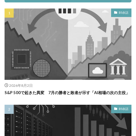
BS余話
2026年8月2日
S&P 500で起きた異変 7月の勝者と敗者が示す「AI相場の次の主役」
BS余話