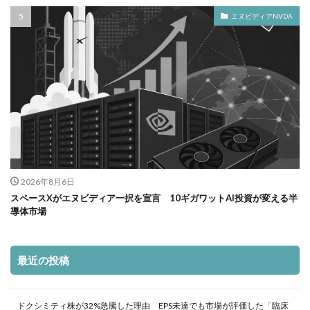
エヌビディアNVDA
2026年8月6日
スペースXがエヌビディア一択を宣言 10ギガワットAI投資が変える半
導体市場
最近の投稿
ドクシミティ株が32%急騰した理由 EPS未達でも市場が評価した「臨床