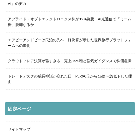
AI」の実力
アプライド・オプトエレクトロニクス株が12%急騰 AI光通信で「ミーム
株」脱却なるか
エアビーアンドビーは民泊の先へ 好決算が示した世界旅行プラットフォ
ームへの進化
クラウドフレア決算が強すぎる 売上36%増と強気ガイダンスで株価急騰
トレードデスクの成長神話が崩れた日 PER90倍から16倍へ急低下した理
由
固定ページ
サイトマップ