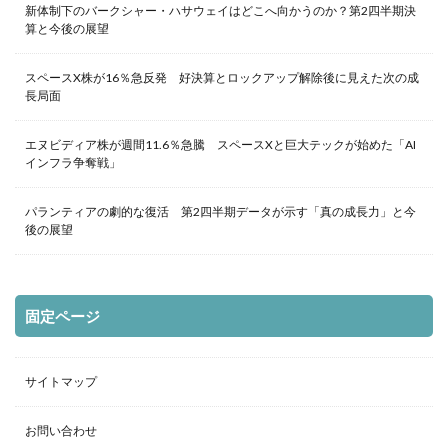
新体制下のバークシャー・ハサウェイはどこへ向かうのか？第2四半期決
算と今後の展望
スペースX株が16％急反発 好決算とロックアップ解除後に見えた次の成
長局面
エヌビディア株が週間11.6％急騰 スペースXと巨大テックが始めた「AI
インフラ争奪戦」
パランティアの劇的な復活 第2四半期データが示す「真の成長力」と今
後の展望
固定ページ
サイトマップ
お問い合わせ