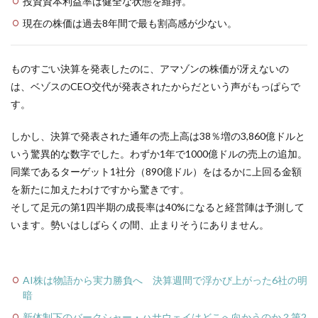
投資資本利益率は健全な状態を維持。
現在の株価は過去8年間で最も割高感が少ない。
ものすごい決算を発表したのに、アマゾンの株価が冴えないの
は、ベゾスのCEO交代が発表されたからだという声がもっぱらで
す。
しかし、決算で発表された通年の売上高は38％増の3,860億ドルと
いう驚異的な数字でした。わずか1年で1000億ドルの売上の追加。
同業であるターゲット1社分（890億ドル）をはるかに上回る金額
を新たに加えたわけですから驚きです。
そして足元の第1四半期の成長率は40%になると経営陣は予測して
います。勢いはしばらくの間、止まりそうにありません。
AI株は物語から実力勝負へ 決算週間で浮かび上がった6社の明
暗
新体制下のバークシャー・ハサウェイはどこへ向かうのか？第2