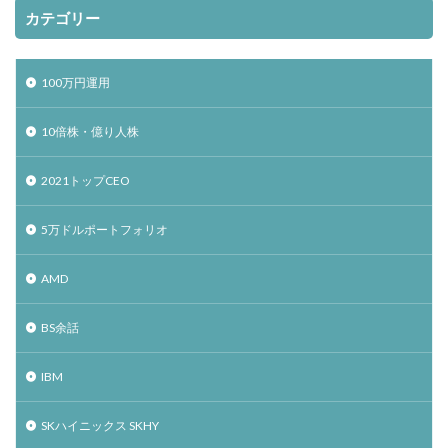
カテゴリー
100万円運用
10倍株・億り人株
2021トップCEO
5万ドルポートフォリオ
AMD
BS余話
IBM
SKハイニックス SKHY