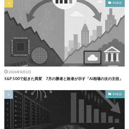
BS余話
2026年8月2日
S&P 500で起きた異変 7月の勝者と敗者が示す「AI相場の次の主役」
BS余話