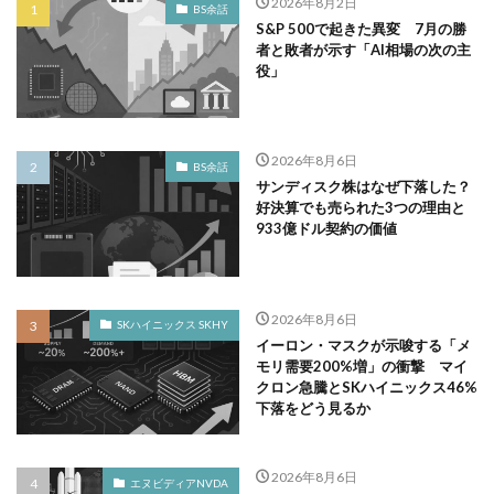
2026年8月2日
BS余話
S&P 500で起きた異変 7月の勝
者と敗者が示す「AI相場の次の主
役」
2026年8月6日
BS余話
サンディスク株はなぜ下落した？
好決算でも売られた3つの理由と
933億ドル契約の価値
2026年8月6日
SKハイニックス SKHY
イーロン・マスクが示唆する「メ
モリ需要200%増」の衝撃 マイ
クロン急騰とSKハイニックス46%
下落をどう見るか
2026年8月6日
エヌビディアNVDA