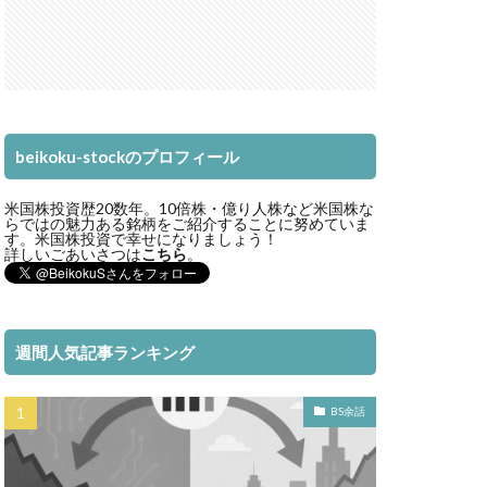
beikoku-stockのプロフィール
米国株投資歴20数年。10倍株・億り人株など米国株な
らではの魅力ある銘柄をご紹介することに努めていま
す。米国株投資で幸せになりましょう！
詳しいごあいさつは
こちら
。
週間人気記事ランキング
BS余話