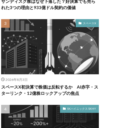
サンディスク株はなぜ下落した？好決算でも売ら
れた3つの理由と933億ドル契約の価値
スペースX
2026年8月3日
スペースX初決算で株価は反転するか AI赤字・ス
ターリンク・12億株ロックアップの焦点
SKハイニックス SKHY