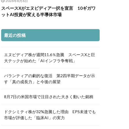
2026年8月6日
スペースXがエヌビディア一択を宣言 10ギガワ
ットAI投資が変える半導体市場
最近の投稿
エヌビディア株が週間11.6％急騰 スペースXと巨
大テックが始めた「AIインフラ争奪戦」
パランティアの劇的な復活 第2四半期データが示
す「真の成長力」と今後の展望
8月7日の米国市場で注目された大きく動いた銘柄
ドクシミティ株が32%急騰した理由 EPS未達でも
市場が評価した「臨床AI」の実力