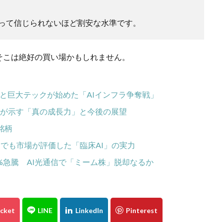
って信じられないほど割安な水準です。
そこは絶好の買い場かもしれません。
Xと巨大テックが始めた「AIインフラ争奪戦」
タが示す「真の成長力」と今後の展望
銘柄
達でも市場が評価した「臨床AI」の実力
%急騰 AI光通信で「ミーム株」脱却なるか