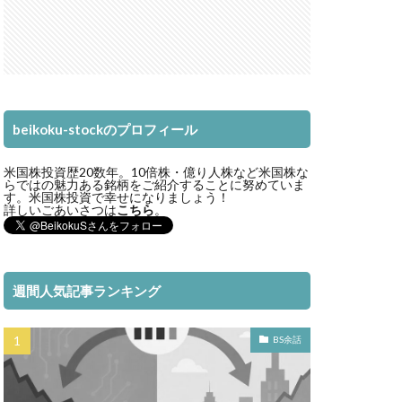
beikoku-stockのプロフィール
米国株投資歴20数年。10倍株・億り人株など米国株な
らではの魅力ある銘柄をご紹介することに努めていま
す。米国株投資で幸せになりましょう！
詳しいごあいさつは
こちら
。
週間人気記事ランキング
BS余話