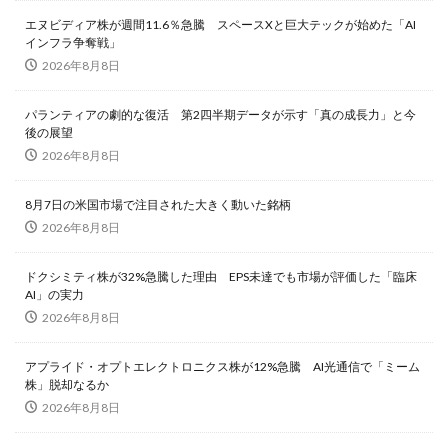
エヌビディア株が週間11.6％急騰 スペースXと巨大テックが始めた「AI
インフラ争奪戦」
2026年8月8日
パランティアの劇的な復活 第2四半期データが示す「真の成長力」と今
後の展望
2026年8月8日
8月7日の米国市場で注目された大きく動いた銘柄
2026年8月8日
ドクシミティ株が32%急騰した理由 EPS未達でも市場が評価した「臨床
AI」の実力
2026年8月8日
アプライド・オプトエレクトロニクス株が12%急騰 AI光通信で「ミーム
株」脱却なるか
2026年8月8日