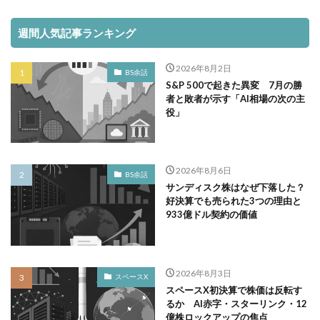
週間人気記事ランキング
2026年8月2日
BS余話
S&P 500で起きた異変 7月の勝
者と敗者が示す「AI相場の次の主
役」
2026年8月6日
BS余話
サンディスク株はなぜ下落した？
好決算でも売られた3つの理由と
933億ドル契約の価値
2026年8月3日
スペースX
スペースX初決算で株価は反転す
るか AI赤字・スターリンク・12
億株ロックアップの焦点