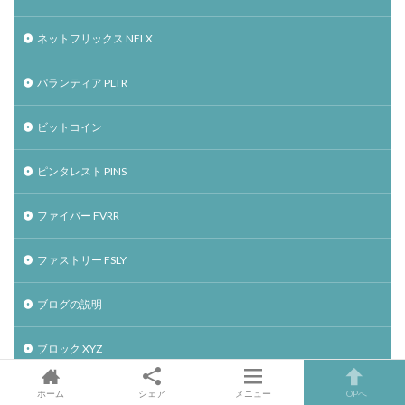
ネットフリックス NFLX
パランティア PLTR
ビットコイン
ピンタレスト PINS
ファイバー FVRR
ファストリー FSLY
ブログの説明
ブロック XYZ
ブロードコム AVGO
ホーム
シェア
メニュー
TOPへ