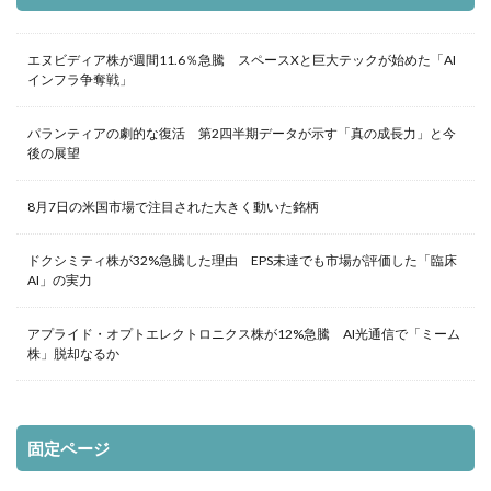
エヌビディア株が週間11.6％急騰 スペースXと巨大テックが始めた「AI
インフラ争奪戦」
パランティアの劇的な復活 第2四半期データが示す「真の成長力」と今
後の展望
8月7日の米国市場で注目された大きく動いた銘柄
ドクシミティ株が32%急騰した理由 EPS未達でも市場が評価した「臨床
AI」の実力
アプライド・オプトエレクトロニクス株が12%急騰 AI光通信で「ミーム
株」脱却なるか
固定ページ