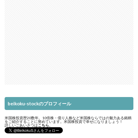
beikoku-stockのプロフィール
米国株投資歴20数年。10倍株・億り人株など米国株ならではの魅力ある銘柄
をご紹介することに努めています。米国株投資で幸せになりましょう！
詳しいごあいさつは
こちら
。