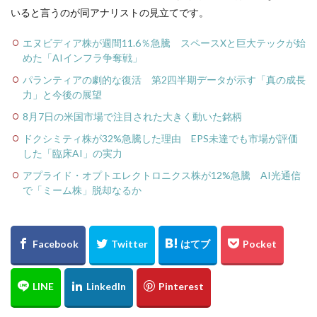
いると言うのが同アナリストの見立てです。
エヌビディア株が週間11.6％急騰 スペースXと巨大テックが始
めた「AIインフラ争奪戦」
パランティアの劇的な復活 第2四半期データが示す「真の成長
力」と今後の展望
8月7日の米国市場で注目された大きく動いた銘柄
ドクシミティ株が32%急騰した理由 EPS未達でも市場が評価
した「臨床AI」の実力
アプライド・オプトエレクトロニクス株が12%急騰 AI光通信
で「ミーム株」脱却なるか